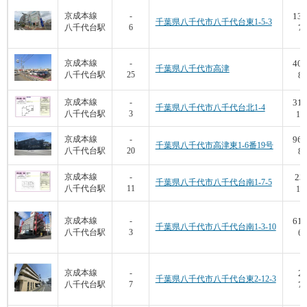
137
京成本線
-
千葉県八千代市八千代台東1-5-3
八千代台駅
6
7,
40.
京成本線
-
千葉県八千代市高津
八千代台駅
25
8,
31.
京成本線
-
千葉県八千代市八千代台北1-4
八千代台駅
3
15,
96.
京成本線
-
千葉県八千代市高津東1-6番19号
八千代台駅
20
8,
23.
京成本線
-
千葉県八千代市八千代台南1-7-5
八千代台駅
11
14,
61.
京成本線
-
千葉県八千代市八千代台南1-3-10
八千代台駅
3
6,
2
京成本線
-
千葉県八千代市八千代台東2-12-3
八千代台駅
7
7,