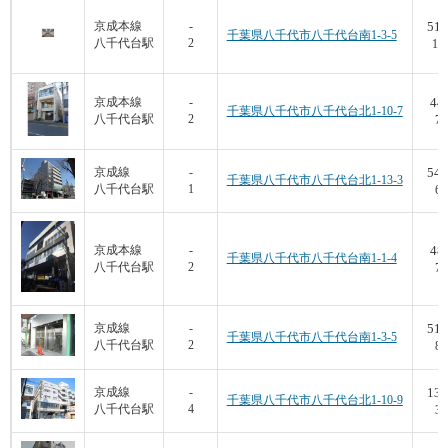
51.
京成本線
-
千葉県八千代市八千代台南1-3-5
八千代台駅
2
10,
44.
京成本線
-
千葉県八千代市八千代台北1-10-7
八千代台駅
2
7,
54.
京成線
-
千葉県八千代市八千代台北1-13-3
八千代台駅
1
6,
48.
京成本線
-
千葉県八千代市八千代台南1-1-4
八千代台駅
2
7,
51.
京成線
-
千葉県八千代市八千代台南1-3-5
八千代台駅
2
8,
130
京成線
-
千葉県八千代市八千代台北1-10-9
八千代台駅
4
3,