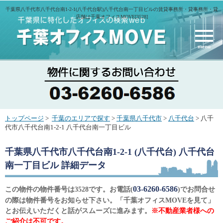
千葉県八千代市八千代台南1-2-1(八千代台駅)八千代台南一丁目ビルの賃貸事務所・貸事務所・貸
店舗は千葉オフィスMOVE[3528]
menu
トップページ
>
千葉のエリアで探す
>
千葉県八千代市
>
八千代台
> 八千
代市八千代台南1-2-1 八千代台南一丁目ビル
千葉県八千代市八千代台南1-2-1 (八千代台) 八千代台
南一丁目ビル
詳細データ
03-6260-6586
この物件の物件番号は3528です。お電話(
)でお問合せ
の際は物件番号をお知らせ下さい。「千葉オフィスMOVEを見て」
とお伝えいただくと話がスムーズに進みます。
※不動産業者様への
ご紹介は不可です。