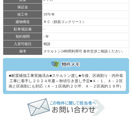
保証金
竣工年
1970 年
建物構造
ＲＣ（鉄筋コンクリート）
駐車場設備
-
契約期間
- 年
入居可能日
相談
備考
スケルトン24時間利用可 条件交渉ご相談ください。
■耐震補強工事実施済み■スケルトン渡し■今後、区画割り・内外装
工事に着手し２０２４年夏～秋頃引き渡し予定■Ａ－１、Ａ－２区
画と区画割にも対応（Ａ－１区画約２０坪、Ａ－２区画約１９坪）