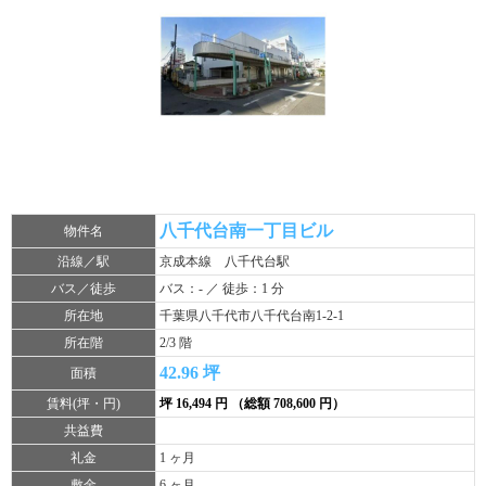
八千代台南一丁目ビル
物件名
沿線／駅
京成本線 八千代台駅
バス／徒歩
バス：- ／ 徒歩：1 分
所在地
千葉県八千代市八千代台南1-2-1
所在階
2/3 階
42.96 坪
面積
賃料(坪・円)
坪 16,494 円 （総額 708,600 円）
共益費
礼金
1 ヶ月
敷金
6 ヶ月