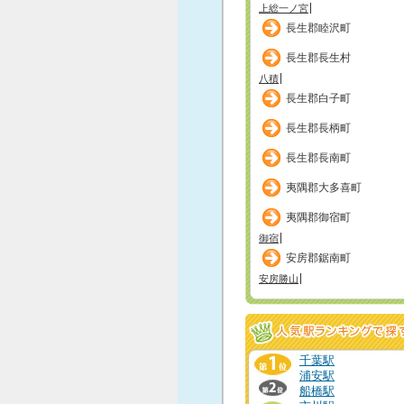
上総一ノ宮
長生郡睦沢町
長生郡長生村
八積
長生郡白子町
長生郡長柄町
長生郡長南町
夷隅郡大多喜町
夷隅郡御宿町
御宿
安房郡鋸南町
安房勝山
千葉駅
浦安駅
船橋駅