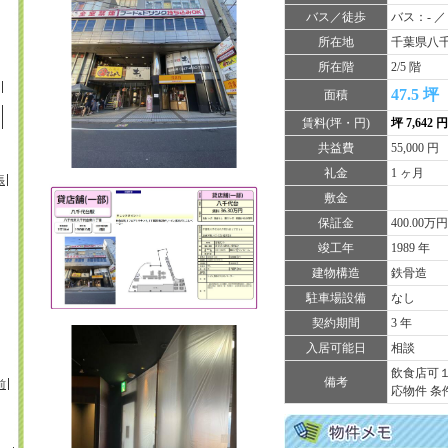
バス／徒歩
バス：- ／
所在地
千葉県八千
所在階
2/5 階
47.5 坪
面積
賃料(坪・円)
坪 7,642 
共益費
55,000 円
礼金
1 ヶ月
張
敷金
保証金
400.00万
竣工年
1989 年
建物構造
鉄骨造
駐車場設備
なし
契約期間
3 年
入居可能日
相談
飲食店可
備考
前
応物件 