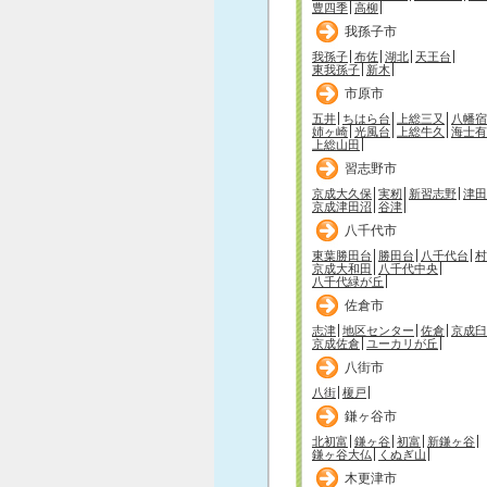
豊四季
高柳
我孫子市
我孫子
布佐
湖北
天王台
東我孫子
新木
市原市
五井
ちはら台
上総三又
八幡宿
姉ヶ崎
光風台
上総牛久
海士有
上総山田
習志野市
京成大久保
実籾
新習志野
津田
京成津田沼
谷津
八千代市
東葉勝田台
勝田台
八千代台
村
京成大和田
八千代中央
八千代緑が丘
佐倉市
志津
地区センター
佐倉
京成臼
京成佐倉
ユーカリが丘
八街市
八街
榎戸
鎌ヶ谷市
北初富
鎌ヶ谷
初富
新鎌ヶ谷
鎌ヶ谷大仏
くぬぎ山
木更津市