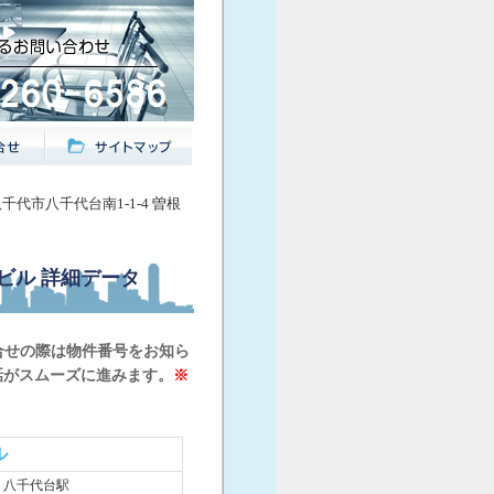
八千代市八千代台南1-1-4 曽根
根ビル
詳細データ
合せの際は物件番号をお知ら
話がスムーズに進みます。
※
ル
 八千代台駅