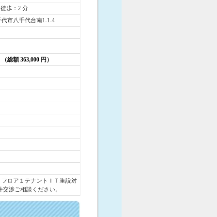
 徒歩：2 分
代市八千代台南1-1-4
円 （総額 363,000 円）
円
１フロア１テナントＩＴ重説対
条件交渉ご相談ください。