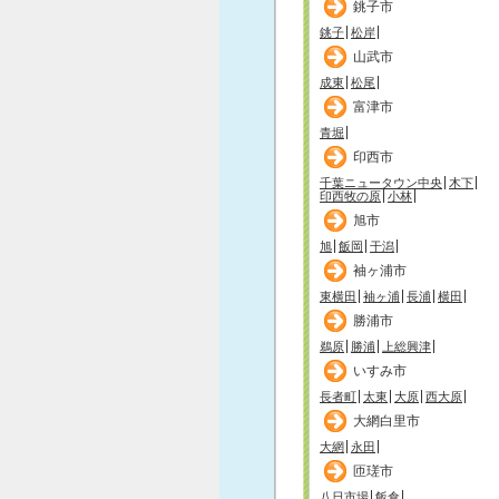
銚子市
銚子
松岸
山武市
成東
松尾
富津市
青堀
印西市
千葉ニュータウン中央
木下
印西牧の原
小林
旭市
旭
飯岡
干潟
袖ヶ浦市
東横田
袖ヶ浦
長浦
横田
勝浦市
鵜原
勝浦
上総興津
いすみ市
長者町
太東
大原
西大原
大網白里市
大網
永田
匝瑳市
八日市場
飯倉