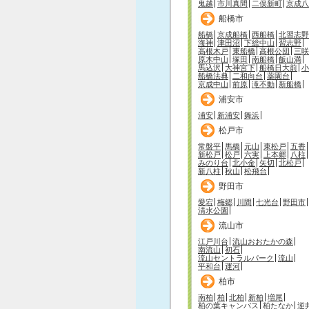
鬼越
市川真間
二俣新町
京成八
船橋市
船橋
京成船橋
西船橋
北習志野
海神
津田沼
下総中山
習志野
高根木戸
東船橋
高根公団
三咲
原木中山
塚田
南船橋
飯山満
馬込沢
大神宮下
船橋日大前
小
船橋法典
二和向台
薬園台
京成中山
前原
滝不動
新船橋
浦安市
浦安
新浦安
舞浜
松戸市
常盤平
馬橋
元山
東松戸
五香
新松戸
松戸
六実
上本郷
八柱
みのり台
北小金
矢切
北松戸
新八柱
秋山
松飛台
野田市
愛宕
梅郷
川間
七光台
野田市
清水公園
流山市
江戸川台
流山おおたかの森
南流山
初石
流山セントラルパーク
流山
平和台
運河
柏市
南柏
柏
北柏
新柏
増尾
柏の葉キャンパス
柏たなか
逆