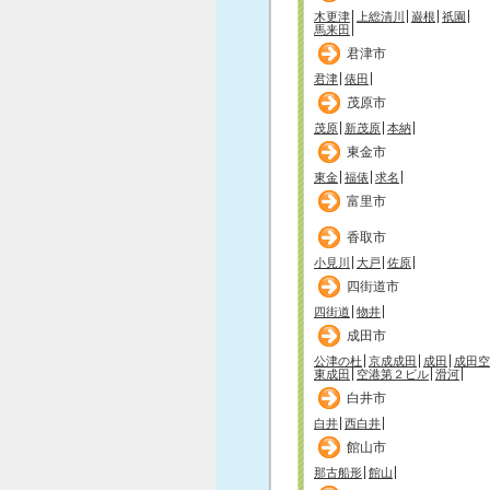
木更津
上総清川
巌根
祇園
馬来田
君津市
君津
俵田
茂原市
茂原
新茂原
本納
東金市
東金
福俵
求名
富里市
香取市
小見川
大戸
佐原
四街道市
四街道
物井
成田市
公津の杜
京成成田
成田
成田空
東成田
空港第２ビル
滑河
白井市
白井
西白井
館山市
那古船形
館山