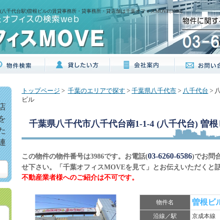
4(八千代台駅)曽根ビルの賃貸事務所・貸事務所・貸店舗は千葉オフィスMOVE[3986]
トップページ
>
千葉のエリアで探す
>
千葉県八千代市
>
八千代台
> 
ビル
店
を
千葉県八千代市八千代台南1-1-4 (八千代台) 曽
た
連
03-6260-6586
この物件の物件番号は3986です。お電話(
)でお問
せ下さい。「千葉オフィスMOVEを見て」とお伝えいただくと
不動産業者様へのご紹介は不可です。
曽根ビ
物件名
沿線／駅
京成本線