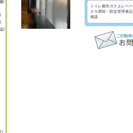
幡
トイレ都市ガスエレベー
０％償却・防災管理者設
相談
室
井