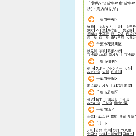
千葉県で賃貸事務所[貸事務
所]・貸店舗を探す
千葉市中央区
蘇我
千葉みなと
千葉
千葉中央
浜野
本千葉
県庁前
千葉公園
学園前
千葉寺
葭川公園
西登戸
東千葉
西千葉
市役所前
大森台
千葉市花見川区
検見川
幕張
幕張本郷
京成幕張本郷
新検見川
京成幕
千葉市稲毛区
稲毛
スポーツセンター
天台
みどり台
穴川
作草部
千葉市美浜区
海浜幕張
検見川浜
稲毛海岸
千葉市若葉区
都賀
桜木
千城台北
小倉台
みつわ台
千城台
動物公園
千葉市緑区
土気
おゆみ野
鎌取
誉田
学園
市川市
大町
菅野
市川
妙典
本八幡
北国分
行徳
市川大野
国府台