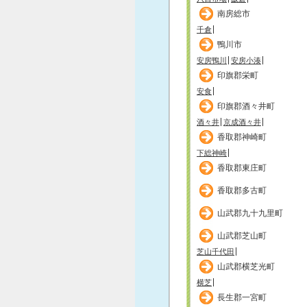
南房総市
千倉
鴨川市
安房鴨川
安房小湊
印旗郡栄町
安食
印旗郡酒々井町
酒々井
京成酒々井
香取郡神崎町
下総神崎
香取郡東庄町
香取郡多古町
山武郡九十九里町
山武郡芝山町
芝山千代田
山武郡横芝光町
横芝
長生郡一宮町