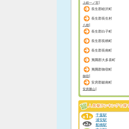
上総一ノ宮
長生郡睦沢町
長生郡長生村
八積
長生郡白子町
長生郡長柄町
長生郡長南町
夷隅郡大多喜町
夷隅郡御宿町
御宿
安房郡鋸南町
安房勝山
千葉駅
浦安駅
船橋駅