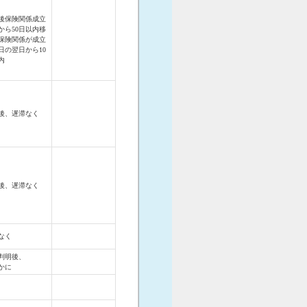
後保険関係成立
から50日以内移
保険関係が成立
日の翌日から10
内
後、遅滞なく
後、遅滞なく
なく
判明後、
かに