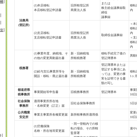
幡
または
(1)本店移転
旧所轄登記所
移転
株主総会議事録取
本店移転登記申請書
商業法人係
内
締役
議事録
法務局
＜本
(登記所)
移転
室
(2)支店移転
旧所轄登記所
内
取締役会議事録
支店移転登記申請書
商業法人係
＜支
移転
内
(1)事業年度、納税地、そ
新・旧納税地
移転手続完了後の
異動
の他の変更異動届出書
所轄税務署
登記簿謄本
登記薄謄本または
税務署
登記する事項にあ
(2)給与支払事業所等を
新・旧納税地
移転
っては、変更の事
開設・移転・廃止届出書
所轄税務署
1ヶ
実を証明できる書
類の写し
都道府県
事業
事業開始等申告書
旧税務事務所
登記簿謄本
税事務所
10
社会保険
適用事業所所在地
旧社会保険事務所
5日
事務所
・名称変更（訂正）届
公共職業
変更
事業主事業所各種変更届
新所轄事務所適用係
安定所
10
・同一管轄内での移
(1)労働保険
転の場合、その所轄
速や
名称・所在地等変更届
監督署
井