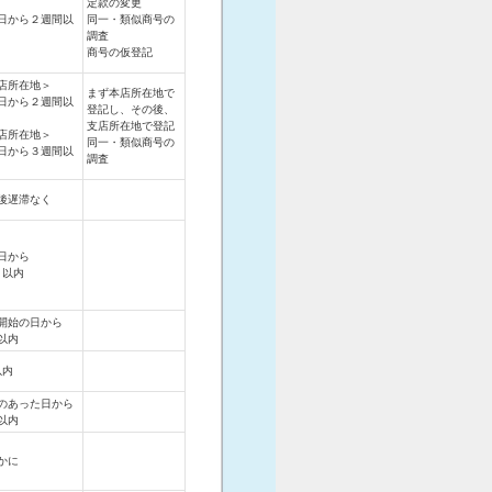
定款の変更
日から２週間以
同一・類似商号の
調査
商号の仮登記
店所在地＞
まず本店所在地で
日から２週間以
登記し、その後、
支店所在地で登記
店所在地＞
同一・類似商号の
日から３週間以
調査
後遅滞なく
日から
月以内
開始の日から
日以内
以内
のあった日から
日以内
かに