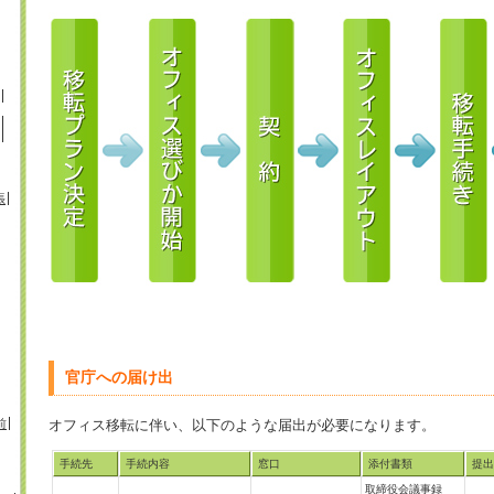
張
官庁への届け出
前
オフィス移転に伴い、以下のような届出が必要になります。
手続先
手続内容
窓口
添付書類
提出
取締役会議事録