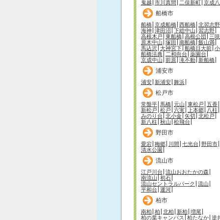
鬼越
市川真間
二俣新町
京成八
船橋市
船橋
京成船橋
西船橋
北習志野
海神
津田沼
下総中山
習志野
高根木戸
東船橋
高根公団
三咲
原木中山
塚田
南船橋
飯山満
馬込沢
大神宮下
船橋日大前
小
船橋法典
二和向台
薬園台
京成中山
前原
滝不動
新船橋
浦安市
浦安
新浦安
舞浜
松戸市
常盤平
馬橋
元山
東松戸
五香
新松戸
松戸
六実
上本郷
八柱
みのり台
北小金
矢切
北松戸
新八柱
秋山
松飛台
野田市
愛宕
梅郷
川間
七光台
野田市
清水公園
流山市
江戸川台
流山おおたかの森
南流山
初石
流山セントラルパーク
流山
平和台
運河
柏市
南柏
柏
北柏
新柏
増尾
柏の葉キャンパス
柏たなか
逆