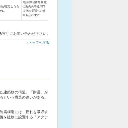
電話移転(番号変更)
日が確定したら
の案内の申込NTT
かに
以外の電話への連
絡も忘れずに
係官庁にお問い合わせ下さい。
↑トップへ戻る
た建築物の構造。「耐震」が
るという構造の違いがある。
制震構造には、揺れを吸収す
置を建物に設置する「アクテ