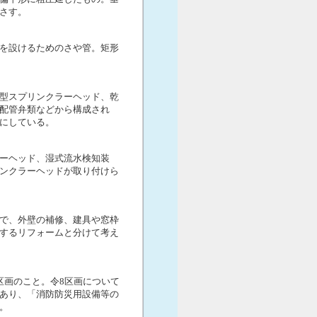
さす。
を設けるためのさや管。矩形
型スプリンクラーヘッド、乾
配管弁類などから構成され
にしている。
ーヘッド、湿式流水検知装
ンクラーヘッドが取り付けら
で、外壁の補修、建具や窓枠
するリフォームと分けて考え
区画のこと。令8区画について
あり、「消防防災用設備等の
。