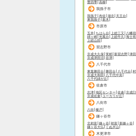
豊四季
高柳
我孫子市
我孫子
布佐
湖北
天王台
東我孫子
新木
市原市
五井
ちはら台
上総三又
八幡宿
姉ヶ崎
光風台
上総牛久
海士有
上総山田
習志野市
京成大久保
実籾
新習志野
津田
京成津田沼
谷津
八千代市
東葉勝田台
勝田台
八千代台
村
京成大和田
八千代中央
八千代緑が丘
佐倉市
志津
地区センター
佐倉
京成臼
京成佐倉
ユーカリが丘
八街市
八街
榎戸
鎌ヶ谷市
北初富
鎌ヶ谷
初富
新鎌ヶ谷
鎌ヶ谷大仏
くぬぎ山
木更津市