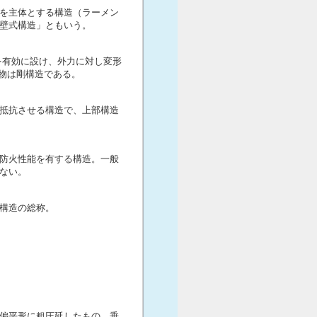
を主体とする構造（ラーメン
壁式構造」ともいう。
を有効に設け、外力に対し変形
建物は剛構造である。
抵抗させる構造で、上部構造
。
防火性能を有する構造。一般
ない。
構造の総称。
偏平形に粗圧延したもの。垂