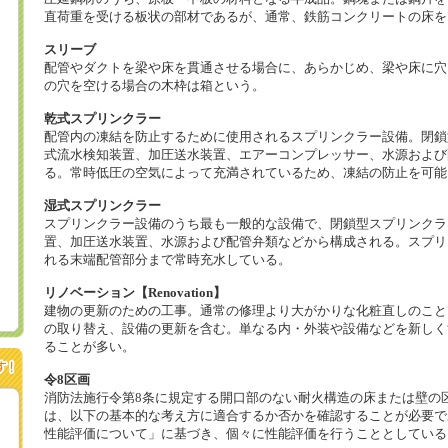
直荷重を受ける板状の部材であるが、通常、鉄筋コンクリートの床を
スリーブ
配管やダクトを梁や床を貫通させる場合に、あらかじめ、梁や床に穴
の穴を空ける場合の木枠は箱という。
乾式スプリンクラー
配管内の凍結を防止するために使用されるスプリンクラー設備。閉鎖
式流水検知装置、加圧送水装置、エアーコンプレッサー、水源および
る。常時低圧の空気によって充満されているため、凍結の防止を可能
湿式スプリンクラー
スプリンクラー設備のうち最も一般的な設備で、閉鎖型スプリンクラ
置、加圧送水装置、水源および配管弁類などから構成される。スプリ
れる末端配管部分まで常時充水している。
リノベーション【Renovation】
建物の更新のための工事。通常の修理より大がかりな化粧直しのこと
の取り替え、設備の更新を含む。単なる内・外装や設備などを新しく
ることが多い。
令8区画
消防法施行令第8条に規定する開口部のない耐火構造の床または壁の
は、以下の基本的な考え方に適合するか否かを確認することが必要で
性能評価について」に基づき、個々に性能評価を行うこととしている