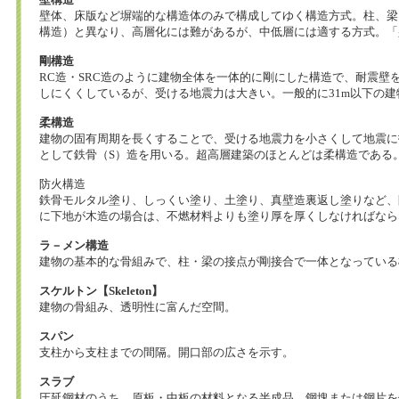
壁構造
壁体、床版など塀端的な構造体のみで構成してゆく構造方式。柱、梁
構造）と異なり、高層化には難があるが、中低層には適する方式。「
剛構造
RC造・SRC造のように建物全体を一体的に剛にした構造で、耐震壁
しにくくしているが、受ける地震力は大きい。一般的に31m以下の
柔構造
建物の固有周期を長くすることで、受ける地震力を小さくして地震に
として鉄骨（S）造を用いる。超高層建築のほとんどは柔構造である
防火構造
鉄骨モルタル塗り、しっくい塗り、土塗り、真壁造裏返し塗りなど、
に下地が木造の場合は、不燃材料よりも塗り厚を厚くしなければなら
ラ－メン構造
建物の基本的な骨組みで、柱・梁の接点が剛接合で一体となっている
スケルトン【Skeleton】
建物の骨組み、透明性に富んだ空間。
スパン
支柱から支柱までの間隔。開口部の広さを示す。
スラブ
圧延鋼材のうち、原板・中板の材料となる半成品。鋼塊または鋼片を