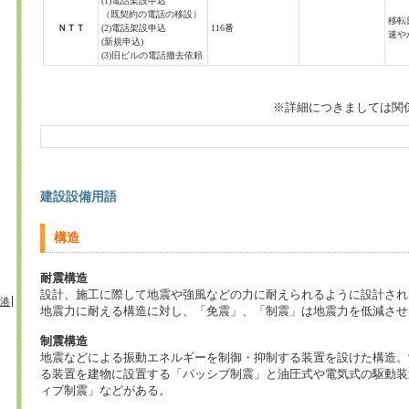
(1)電話架設申込
（既契約の電話の移設）
移転
ＮＴＴ
(2)電話架設申込
116番
速や
(新規申込)
(3)旧ビルの電話撤去依頼
※詳細につきましては関
建設設備用語
構造
耐震構造
設計、施工に際して地震や強風などの力に耐えられるように設計され
港
地震力に耐える構造に対し、「免震」、「制震」は地震力を低減させ
制震構造
地震などによる振動エネルギーを制御・抑制する装置を設けた構造。
る装置を建物に設置する「パッシブ制震」と油圧式や電気式の駆動装
ィブ制震」などがある。