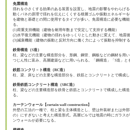
免震構造
揺れを小さくする効果のある装置を設置し、地震の影響をやわらげる
動くバネの原理で揺れを伝えにくくする積層ゴムや振動エネルギーを
を建物と基礎との間に使用するタイプが多い。免震構造に必要な機能
る。
(1)荷重支持機能（建物を耐用年数まで安定して支持する機能）
(2)水平復元機能（建物の揺れをゆっくりとした動きに変えて、地震
(3)減衰機能（建物の振動と反対方向に働く力によって振動を抑制す
鉄骨構造（S造）
柱、梁などの主要な構造部分を、形鋼、鋼管、鋼板などの鋼材を用い
つじん性に富み、高層建築などに用いられる。「鋼構造」「S造」と
鉄筋コンクリ－ト構造（RC造）
柱、梁、床などの主要な構造部分を、鉄筋とコンクリートとで構成し
鉄骨鉄筋コンクリート構造（SRC造）
柱、梁などの主要構造部を鉄骨と鉄筋とコンクリートで構成した構造
る。
カーテンウォール【curtain wall construction】
外壁の工法の一種で、柱と梁を主体構造とし、壁は外装材または外部
の）にすぎないと考えた構造形式。高層ビルでは地震の時にガラスが
ンウォールが必要になる。