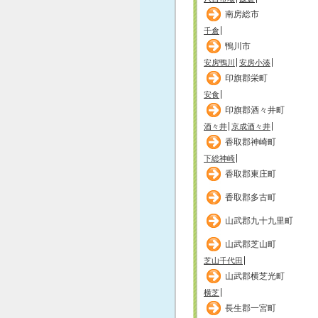
南房総市
千倉
鴨川市
安房鴨川
安房小湊
印旗郡栄町
安食
印旗郡酒々井町
酒々井
京成酒々井
香取郡神崎町
下総神崎
香取郡東庄町
香取郡多古町
山武郡九十九里町
山武郡芝山町
芝山千代田
山武郡横芝光町
横芝
長生郡一宮町