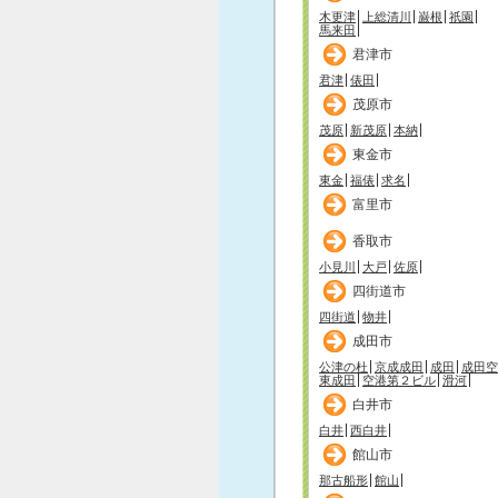
木更津
上総清川
巌根
祇園
馬来田
君津市
君津
俵田
茂原市
茂原
新茂原
本納
東金市
東金
福俵
求名
富里市
香取市
小見川
大戸
佐原
四街道市
四街道
物井
成田市
公津の杜
京成成田
成田
成田空
東成田
空港第２ビル
滑河
白井市
白井
西白井
館山市
那古船形
館山