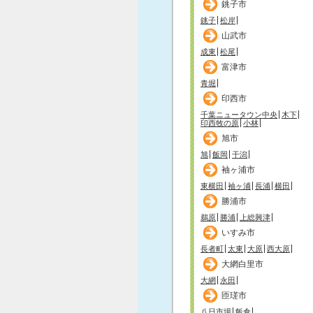
銚子市
銚子
松岸
山武市
成東
松尾
富津市
青堀
印西市
千葉ニュータウン中央
木下
印西牧の原
小林
旭市
旭
飯岡
干潟
袖ヶ浦市
東横田
袖ヶ浦
長浦
横田
勝浦市
鵜原
勝浦
上総興津
いすみ市
長者町
太東
大原
西大原
大網白里市
大網
永田
匝瑳市
八日市場
飯倉