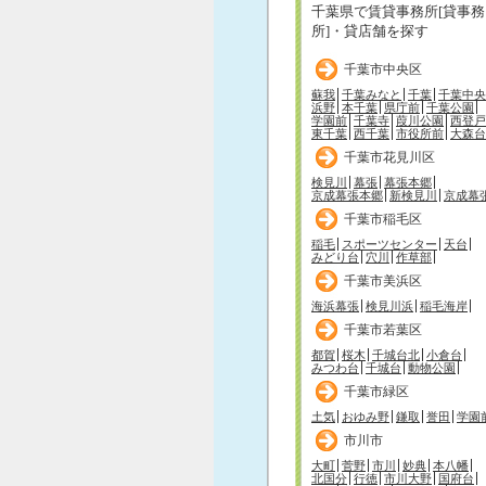
千葉県で賃貸事務所[貸事務
所]・貸店舗を探す
千葉市中央区
蘇我
千葉みなと
千葉
千葉中央
浜野
本千葉
県庁前
千葉公園
学園前
千葉寺
葭川公園
西登戸
東千葉
西千葉
市役所前
大森台
千葉市花見川区
検見川
幕張
幕張本郷
京成幕張本郷
新検見川
京成幕
千葉市稲毛区
稲毛
スポーツセンター
天台
みどり台
穴川
作草部
千葉市美浜区
海浜幕張
検見川浜
稲毛海岸
千葉市若葉区
都賀
桜木
千城台北
小倉台
みつわ台
千城台
動物公園
千葉市緑区
土気
おゆみ野
鎌取
誉田
学園
市川市
大町
菅野
市川
妙典
本八幡
北国分
行徳
市川大野
国府台