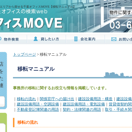
エリアから探せる千葉オフィスMOVE【移転マニュアル】
トップページ
> 移転マニュアル
店
移転マニュアル
を
た
連
事務所の移転に関するお役立ち情報を掲載しています。
｜
移転の流れ
｜
関係官庁への届け出
｜
建設設備用語・構造
｜
建設設備
｜
建設設備用語・空調設備
｜
建設設備用語・電気設備
｜
賃貸借契約関
｜
不動産登記簿関連の用語
｜
契約・法律関連の用語
｜
取引・手続き関
移転の流れ