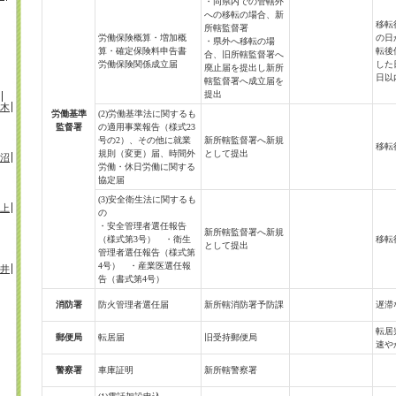
・同県内での管轄外
への移転の場合、新
移転
所轄監督署
労働保険概算・増加概
の日
・県外へ移転の場
算・確定保険料申告書
転後
合、旧所轄監督署へ
労働保険関係成立届
した
廃止届を提出し新所
日以
轄監督署へ成立届を
提出
木
労働基準
(2)労働基準法に関するも
監督署
の適用事業報告（様式23
号の2）、その他に就業
新所轄監督署へ新規
移転
規則（変更）届、時間外
として提出
沼
労働・休日労働に関する
協定届
(3)安全衛生法に関するも
上
の
・安全管理者選任報告
新所轄監督署へ新規
（様式第3号） ・衛生
移転
として提出
管理者選任報告（様式第
4号） ・産業医選任報
井
告（書式第4号）
消防署
防火管理者選任届
新所轄消防署予防課
遅滞
転居
郵便局
転居届
旧受持郵便局
速や
警察署
車庫証明
新所轄警察署