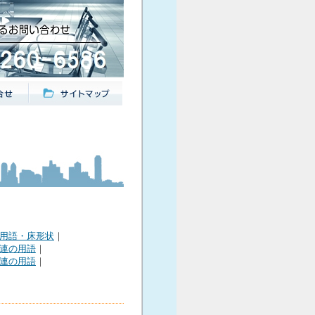
用語・床形状
｜
連の用語
｜
連の用語
｜