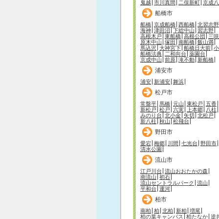
鬼越
市川真間
二俣新町
京成八
船橋市
船橋
京成船橋
西船橋
北習志野
海神
津田沼
下総中山
習志野
高根木戸
東船橋
高根公団
三咲
原木中山
塚田
南船橋
飯山満
馬込沢
大神宮下
船橋日大前
小
船橋法典
二和向台
薬園台
京成中山
前原
滝不動
新船橋
浦安市
浦安
新浦安
舞浜
松戸市
常盤平
馬橋
元山
東松戸
五香
新松戸
松戸
六実
上本郷
八柱
みのり台
北小金
矢切
北松戸
新八柱
秋山
松飛台
野田市
愛宕
梅郷
川間
七光台
野田市
清水公園
流山市
江戸川台
流山おおたかの森
南流山
初石
流山セントラルパーク
流山
平和台
運河
柏市
南柏
柏
北柏
新柏
増尾
柏の葉キャンパス
柏たなか
逆