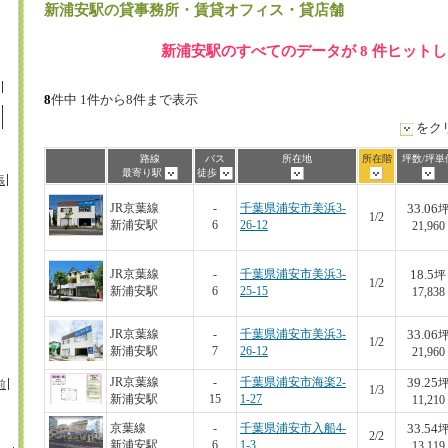
新浦安駅
の貸事務所・賃貸オフィス・貸店舗
新浦安駅のすべてのデータが 8 件ヒット
8
件中 1件から8件まで表示
をク
路線
バス
所在地
所在階
坪数/坪単
最寄り駅
徒歩
張
33.06
JR京葉線
-
千葉県浦安市美浜3-
1/2
新浦安駅
6
26-12
21,960
18.5
JR京葉線
-
千葉県浦安市美浜3-
坪
1/2
新浦安駅
6
25-15
17,838
33.06
JR京葉線
-
千葉県浦安市美浜3-
1/2
新浦安駅
7
26-12
21,960
39.25
JR京葉線
-
千葉県浦安市海楽2-
前
1/3
新浦安駅
15
1-27
11,210
33.54
京葉線
-
千葉県浦安市入船4-
2/2
新浦安駅
6
1-3
13,119