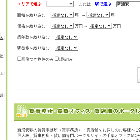
エリアで選ぶ
または
駅で選ぶ
面積を絞り込む
坪 ～
坪
価格を絞り込む
万円 ～
万円
築年数を絞り込む
木
駅徒歩を絞り込む
沼
画像つき物件のみ
1階のみ
上
井
新浦安駅の賃貸事務所（貸事務所）・貸店舗をお探しのお客様へご
最大級、貸事務所・貸店舗専門ポータルサイトの千葉オフィスMOV