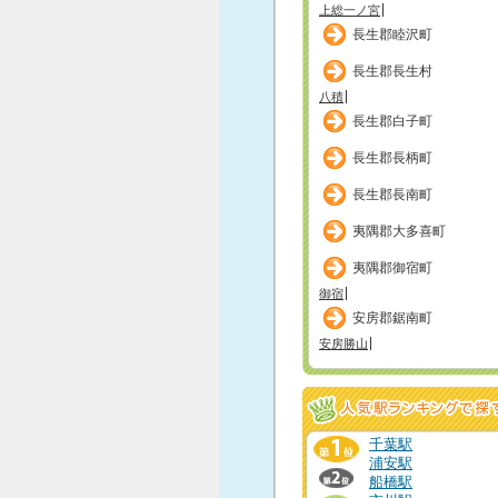
上総一ノ宮
長生郡睦沢町
長生郡長生村
八積
長生郡白子町
長生郡長柄町
長生郡長南町
夷隅郡大多喜町
夷隅郡御宿町
御宿
安房郡鋸南町
安房勝山
千葉駅
浦安駅
船橋駅