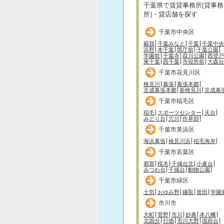
千葉県で賃貸事務所[貸事務
所]・貸店舗を探す
千葉市中央区
蘇我
千葉みなと
千葉
千葉中央
浜野
本千葉
県庁前
千葉公園
学園前
千葉寺
葭川公園
西登戸
東千葉
西千葉
市役所前
大森台
千葉市花見川区
検見川
幕張
幕張本郷
京成幕張本郷
新検見川
京成幕
千葉市稲毛区
稲毛
スポーツセンター
天台
みどり台
穴川
作草部
千葉市美浜区
海浜幕張
検見川浜
稲毛海岸
千葉市若葉区
都賀
桜木
千城台北
小倉台
みつわ台
千城台
動物公園
千葉市緑区
土気
おゆみ野
鎌取
誉田
学園
市川市
大町
菅野
市川
妙典
本八幡
北国分
行徳
市川大野
国府台