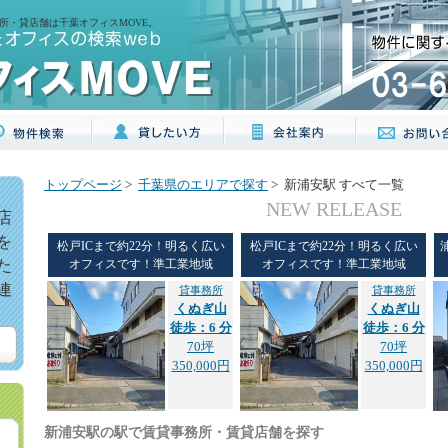
所・貸店舗は千葉オフィスMOVE。
トップページ
>
千葉県のエリアで探す
> 新浦安駅 すべて一覧
NEW RELEASE
店
を
松戸ICまで約22分！明るく広い
松戸ICまで約22分！明るく広い
た
オフィスです！準工業地域
オフィスです！準工業地域
連
貸事務所
貸事務所
くぬぎ山
くぬぎ山
徒歩：6 分
徒歩：6 分
70坪
70坪
350,000円
350,000円
新浦安駅の駅で賃貸事務所・賃貸店舗を探す