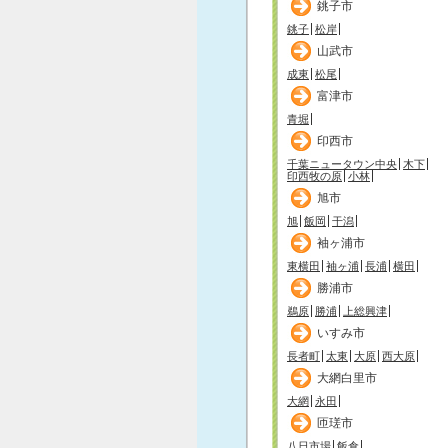
銚子市
銚子
松岸
山武市
成東
松尾
富津市
青堀
印西市
千葉ニュータウン中央
木下
印西牧の原
小林
旭市
旭
飯岡
干潟
袖ヶ浦市
東横田
袖ヶ浦
長浦
横田
勝浦市
鵜原
勝浦
上総興津
いすみ市
長者町
太東
大原
西大原
大網白里市
大網
永田
匝瑳市
八日市場
飯倉