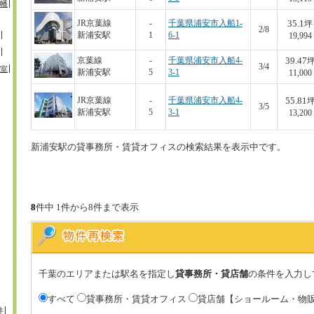
幡
35.1
JR京葉線
-
千葉県浦安市入船1-
坪
2/8
新浦安駅
1
6-1
19,994
39.47
京葉線
-
千葉県浦安市入船4-
3/4
室
新浦安駅
5
3-1
11,000
55.81
JR京葉線
-
千葉県浦安市入船4-
3/5
新浦安駅
5
3-1
13,200
新浦安駅の貸事務所・賃貸オフィスの検索結果を表示中です。
8
件中 1件から8件まで表示
千葉のエリアまたは駅名を指定し
貸事務所・貸店舗
の条件を入力し
すべて
貸事務所・賃貸オフィス
貸店舗【ショールーム・物
井