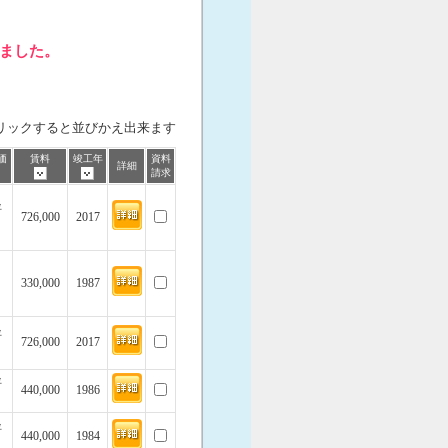
しました。
リックすると並びかえ出来ます
価
賃料
竣工年
資料
詳細
請求
坪
726,000
2017
330,000
1987
坪
726,000
2017
坪
440,000
1986
坪
440,000
1984