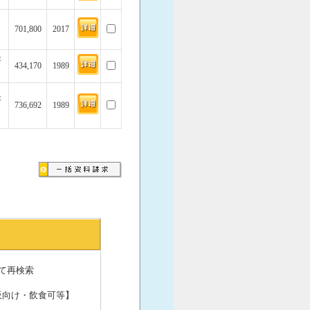
701,800
2017
坪
434,170
1989
坪
736,692
1989
て再検索
販向け・飲食可等】