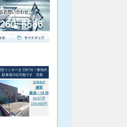
浦安インターまで約7分！敷地内
駐車場10台可能です 営業
貸事務所
浦安
徒歩：18 分
44.97坪
550,000円