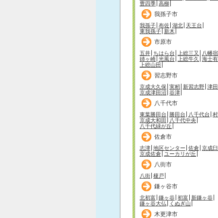
豊四季
高柳
我孫子市
我孫子
布佐
湖北
天王台
東我孫子
新木
市原市
五井
ちはら台
上総三又
八幡宿
姉ヶ崎
光風台
上総牛久
海士有
上総山田
習志野市
京成大久保
実籾
新習志野
津田
京成津田沼
谷津
八千代市
東葉勝田台
勝田台
八千代台
村
京成大和田
八千代中央
八千代緑が丘
佐倉市
志津
地区センター
佐倉
京成臼
京成佐倉
ユーカリが丘
八街市
八街
榎戸
鎌ヶ谷市
北初富
鎌ヶ谷
初富
新鎌ヶ谷
鎌ヶ谷大仏
くぬぎ山
木更津市