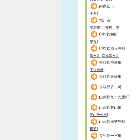
南房総市
千倉
鴨川市
安房鴨川
安房小湊
印旗郡栄町
安食
印旗郡酒々井町
酒々井
京成酒々井
香取郡神崎町
下総神崎
香取郡東庄町
香取郡多古町
山武郡九十九里町
山武郡芝山町
芝山千代田
山武郡横芝光町
横芝
長生郡一宮町