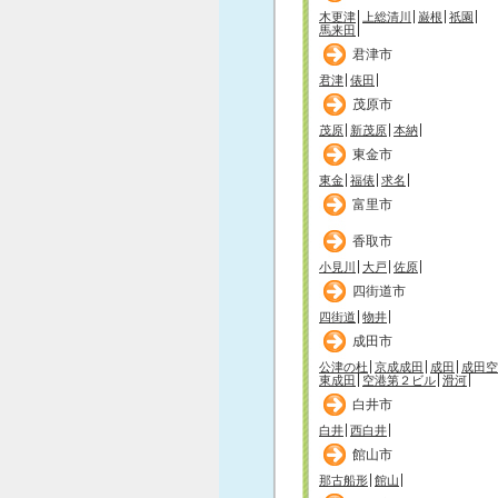
木更津
上総清川
巌根
祇園
馬来田
君津市
君津
俵田
茂原市
茂原
新茂原
本納
東金市
東金
福俵
求名
富里市
香取市
小見川
大戸
佐原
四街道市
四街道
物井
成田市
公津の杜
京成成田
成田
成田空
東成田
空港第２ビル
滑河
白井市
白井
西白井
館山市
那古船形
館山