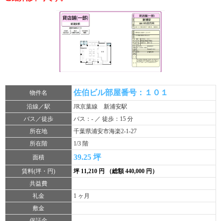
佐伯ビル部屋番号：１０１
物件名
沿線／駅
JR京葉線 新浦安駅
バス／徒歩
バス：- ／ 徒歩：15 分
所在地
千葉県浦安市海楽2-1-27
所在階
1/3 階
39.25 坪
面積
賃料(坪・円)
坪 11,210 円 （総額 440,000 円）
共益費
礼金
1 ヶ月
敷金
保証金