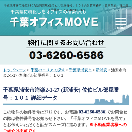
千葉県浦安市海楽2-1-27(新浦安駅)佐伯ビル部屋番号：１０１の賃貸事務所・貸事務所・貸店舗
は千葉オフィスMOVE[2712]
menu
トップページ
>
千葉のエリアで探す
>
千葉県浦安市
>
新浦安
> 浦安市海
楽2-1-27 佐伯ビル部屋番号：１０１
千葉県浦安市海楽2-1-27 (新浦安) 佐伯ビル部屋番
号：１０１
詳細データ
03-6260-6586
この物件の物件番号は2712です。お電話(
)でお問合せ
の際は物件番号をお知らせ下さい。「千葉オフィスMOVEを見て」
とお伝えいただくと話がスムーズに進みます。
※不動産業者様への
ご紹介は不可です。