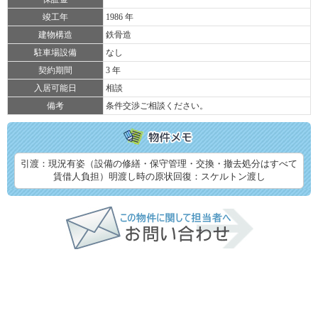
竣工年
1986 年
建物構造
鉄骨造
駐車場設備
なし
契約期間
3 年
入居可能日
相談
備考
条件交渉ご相談ください。
引渡：現況有姿（設備の修繕・保守管理・交換・撤去処分はすべて
賃借人負担）明渡し時の原状回復：スケルトン渡し