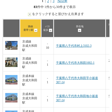
1
|
2
|
3
Next≫
83
件中 1件から30件まで表示
をクリックすると並びかえ出来ます
坪
路線
バス
所在地
最寄り駅
徒歩
京成線
1
-
京成大和田
千葉県八千代市村上3102-3
10
6
駅
京成線
22
-
京成大和田
千葉県八千代市大和田1002-1
1
1
駅
京成本線
50
-
千葉県八千代市大和田字小坂道
京成大和田
1
307-14
6
駅
京成本線
50
-
千葉県八千代市大和田地小坂道
京成大和田
1
307-14
6
駅
京成本線