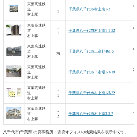
東葉高速鉄
39
-
道
千葉県八千代市村上南1-2
1
7
村上駅
東葉高速鉄
47
-
道
千葉県八千代市村上南1-1-22
1
1
村上駅
東葉高速鉄
42
-
道
千葉県八千代市上高野461-5
29
4
村上駅
東葉高速鉄
76
-
道
千葉県八千代市下市場1-3-19
-
5
村上駅
東葉高速鉄
5
-
道
千葉県八千代市村上南1-5-22
1
8
村上駅
東葉高速鉄
69
-
道
千葉県八千代市村上南3-5-7
2
5
村上駅
八千代市(千葉県)の貸事務所・賃貸オフィスの検索結果を表示中です。