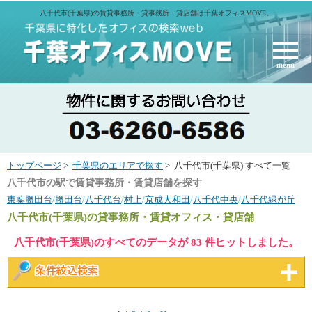
八千代市(千葉県)の賃貸事務所・貸事務所・貸店舗は千葉オフィスMOVE。
menu
トップページ
>
千葉県のエリアで探す
> 八千代市(千葉県) すべて一覧
八千代市の駅で賃貸事務所・賃貸店舗を探す
東葉勝田台
/
勝田台
/
八千代台
/
村上
/
京成大和田
/
八千代中央
/
八千代緑が丘
八千代市(千葉県)
の貸事務所・賃貸オフィス・貸店舗
八千代市(千葉県)のすべてのデータが 83 件ヒットしました。