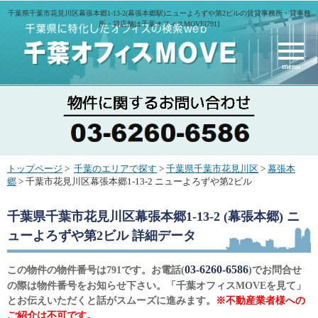
千葉県千葉市花見川区幕張本郷1-13-2(幕張本郷駅)ニューよろずや第2ビルの賃貸事務所・貸事務
所・貸店舗は千葉オフィスMOVE[791]
menu
トップページ
>
千葉のエリアで探す
>
千葉県千葉市花見川区
>
幕張本
郷
> 千葉市花見川区幕張本郷1-13-2 ニューよろずや第2ビル
千葉県千葉市花見川区幕張本郷1-13-2 (幕張本郷) ニ
ューよろずや第2ビル
詳細データ
03-6260-6586
この物件の物件番号は791です。お電話(
)でお問合せ
の際は物件番号をお知らせ下さい。「千葉オフィスMOVEを見て」
とお伝えいただくと話がスムーズに進みます。
※不動産業者様への
ご紹介は不可です。