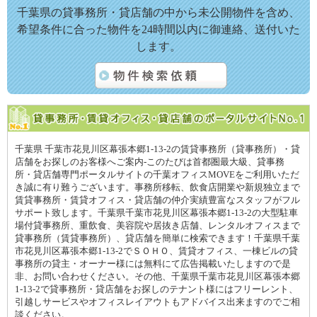
千葉県の貸事務所・貸店舗の中から未公開物件を含め、
希望条件に合った物件を24時間以内に御連絡、送付いた
します。
千葉県 千葉市花見川区幕張本郷1-13-2の賃貸事務所（貸事務所）・貸
店舗をお探しのお客様へご案内-このたびは首都圏最大級、貸事務
所・貸店舗専門ポータルサイトの千葉オフィスMOVEをご利用いただ
き誠に有り難うございます。事務所移転、飲食店開業や新規独立まで
賃貸事務所・賃貸オフィス・貸店舗の仲介実績豊富なスタッフがフル
サポート致します。千葉県千葉市花見川区幕張本郷1-13-2の大型駐車
場付貸事務所、重飲食、美容院や居抜き店舗、レンタルオフィスまで
貸事務所（賃貸事務所）、貸店舗を簡単に検索できます！千葉県千葉
市花見川区幕張本郷1-13-2でＳＯＨＯ、賃貸オフィス、一棟ビルの貸
事務所の貸主・オーナー様には無料にて広告掲載いたしますので是
非、お問い合わせください。その他、千葉県千葉市花見川区幕張本郷
1-13-2で貸事務所・貸店舗をお探しのテナント様にはフリーレント、
引越しサービスやオフィスレイアウトもアドバイス出来ますのでご相
談ください。