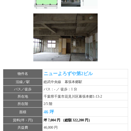
ニューよろずや第2ビル
物件名
沿線／駅
総武中央線 幕張本郷駅
バス／徒歩
バス：- ／ 徒歩：1 分
所在地
千葉県千葉市花見川区幕張本郷1-13-2
所在階
2/5 階
46 坪
面積
賃料(坪・円)
坪 7,004 円 （総額 322,200 円）
共益費
46,000 円