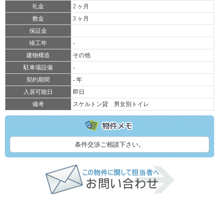
礼金
2 ヶ月
敷金
3 ヶ月
保証金
竣工年
-
建物構造
その他
駐車場設備
-
契約期間
- 年
入居可能日
即日
備考
スケルトン貸 男女別トイレ
条件交渉ご相談下さい。