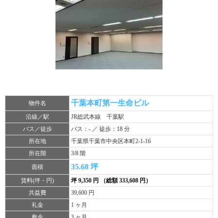
千葉本町第一生命ビル
物件名
沿線／駅
JR総武本線 千葉駅
バス／徒歩
バス：- ／ 徒歩：18 分
所在地
千葉県千葉市中央区本町2-1-16
所在階
3/8 階
35.68 坪
面積
賃料(坪・円)
坪 9,350 円 （総額 333,608 円）
共益費
39,600 円
礼金
1 ヶ月
敷金
3 ヶ月