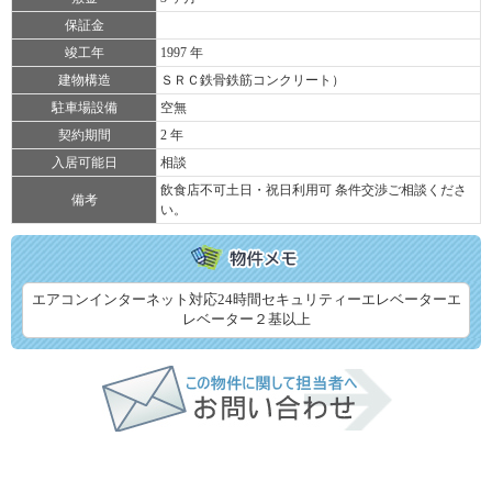
保証金
竣工年
1997 年
建物構造
ＳＲＣ鉄骨鉄筋コンクリート）
駐車場設備
空無
契約期間
2 年
入居可能日
相談
飲食店不可土日・祝日利用可 条件交渉ご相談くださ
備考
い。
エアコンインターネット対応24時間セキュリティーエレベーターエ
レベーター２基以上