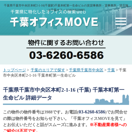
千葉県千葉市中央区本町2-1-16(千葉駅)千葉本町第一生命ビルの賃貸事務所・貸事務所・貸店舗
は千葉オフィスMOVE[3988]
menu
トップページ
>
千葉のエリアで探す
>
千葉県千葉市中央区
>
千葉
> 千葉
市中央区本町2-1-16 千葉本町第一生命ビル
千葉県千葉市中央区本町2-1-16 (千葉) 千葉本町第一
生命ビル
詳細データ
03-6260-6586
この物件の物件番号は3988です。お電話(
)でお問合せ
の際は物件番号をお知らせ下さい。「千葉オフィスMOVEを見て」
とお伝えいただくと話がスムーズに進みます。
※不動産業者様への
ご紹介は不可です。