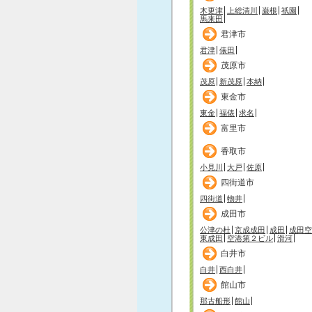
木更津
上総清川
巌根
祇園
馬来田
君津市
君津
俵田
茂原市
茂原
新茂原
本納
東金市
東金
福俵
求名
富里市
香取市
小見川
大戸
佐原
四街道市
四街道
物井
成田市
公津の杜
京成成田
成田
成田空
東成田
空港第２ビル
滑河
白井市
白井
西白井
館山市
那古船形
館山