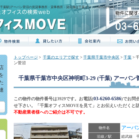
(千葉駅)アーバン菅沼の賃貸事務所・貸事務所・貸店舗は千葉オフィスMOVE[3929]
トップページ
>
千葉のエリアで探す
>
千葉県千葉市中央区
>
千葉
> 
ン菅沼
店
を
千葉県千葉市中央区神明町3-29 (千葉) アーバン
た
連
03-6260-6586
この物件の物件番号は3929です。お電話(
)でお問
せ下さい。「千葉オフィスMOVEを見て」とお伝えいただくと
不動産業者様へのご紹介は不可です。
アーバ
物件名
沿線／駅
総武線 