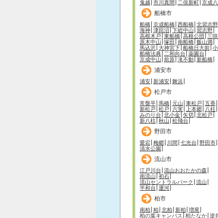
鬼越
市川真間
二俣新町
京成八
船橋市
船橋
京成船橋
西船橋
北習志野
海神
津田沼
下総中山
習志野
高根木戸
東船橋
高根公団
三咲
原木中山
塚田
南船橋
飯山満
馬込沢
大神宮下
船橋日大前
小
船橋法典
二和向台
薬園台
京成中山
前原
滝不動
新船橋
浦安市
浦安
新浦安
舞浜
松戸市
常盤平
馬橋
元山
東松戸
五香
新松戸
松戸
六実
上本郷
八柱
みのり台
北小金
矢切
北松戸
新八柱
秋山
松飛台
野田市
愛宕
梅郷
川間
七光台
野田市
清水公園
流山市
江戸川台
流山おおたかの森
南流山
初石
流山セントラルパーク
流山
平和台
運河
柏市
南柏
柏
北柏
新柏
増尾
柏の葉キャンパス
柏たなか
逆