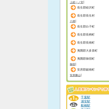
上総一ノ宮
長生郡睦沢町
長生郡長生村
八積
長生郡白子町
長生郡長柄町
長生郡長南町
夷隅郡大多喜町
夷隅郡御宿町
御宿
安房郡鋸南町
安房勝山
千葉駅
浦安駅
船橋駅