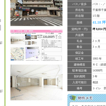
バス／徒歩
バス：- ／
所在地
千葉県千葉
所在階
1/5 階
41.18 坪
面積
賃料(坪・円)
坪 8,014 
共益費
礼金
2 ヶ月
張
敷金
3 ヶ月
保証金
竣工年
1993 年
建物構造
ＲＣ（鉄
駐車場設備
14300円
契約期間
3 年
入居可能日
相談
備考
トイレ 
前