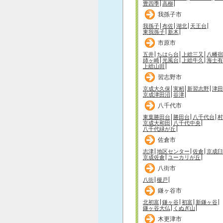
豊四季
高柳
我孫子市
我孫子
布佐
湖北
天王台
東我孫子
新木
市原市
五井
ちはら台
上総三又
八幡宿
姉ヶ崎
光風台
上総牛久
海士有
上総山田
習志野市
京成大久保
実籾
新習志野
津田
京成津田沼
谷津
八千代市
東葉勝田台
勝田台
八千代台
村
京成大和田
八千代中央
八千代緑が丘
佐倉市
志津
地区センター
佐倉
京成臼
京成佐倉
ユーカリが丘
八街市
八街
榎戸
鎌ヶ谷市
北初富
鎌ヶ谷
初富
新鎌ヶ谷
鎌ヶ谷大仏
くぬぎ山
木更津市