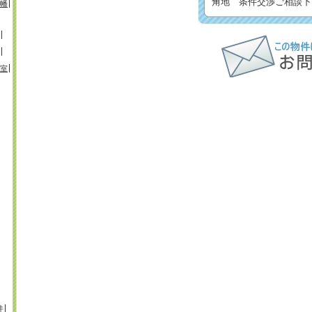
角地 条件交渉ご相談下
幡
室
井