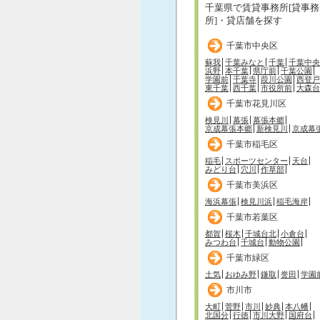
千葉県で賃貸事務所[貸事務
所]・貸店舗を探す
千葉市中央区
蘇我
千葉みなと
千葉
千葉中央
浜野
本千葉
県庁前
千葉公園
学園前
千葉寺
葭川公園
西登戸
東千葉
西千葉
市役所前
大森台
千葉市花見川区
検見川
幕張
幕張本郷
京成幕張本郷
新検見川
京成幕
千葉市稲毛区
稲毛
スポーツセンター
天台
みどり台
穴川
作草部
千葉市美浜区
海浜幕張
検見川浜
稲毛海岸
千葉市若葉区
都賀
桜木
千城台北
小倉台
みつわ台
千城台
動物公園
千葉市緑区
土気
おゆみ野
鎌取
誉田
学園
市川市
大町
菅野
市川
妙典
本八幡
北国分
行徳
市川大野
国府台