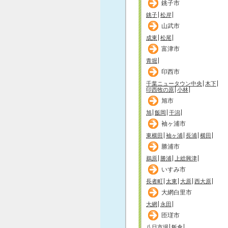
銚子市
銚子
松岸
山武市
成東
松尾
富津市
青堀
印西市
千葉ニュータウン中央
木下
印西牧の原
小林
旭市
旭
飯岡
干潟
袖ヶ浦市
東横田
袖ヶ浦
長浦
横田
勝浦市
鵜原
勝浦
上総興津
いすみ市
長者町
太東
大原
西大原
大網白里市
大網
永田
匝瑳市
八日市場
飯倉