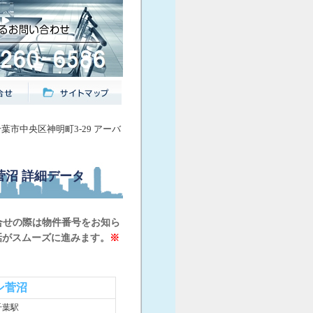
千葉市中央区神明町3-29 アーバ
菅沼
詳細データ
合せの際は物件番号をお知ら
話がスムーズに進みます。
※
ン菅沼
千葉駅