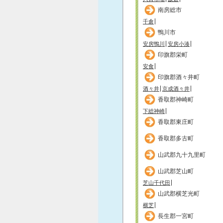
南房総市
千倉
鴨川市
安房鴨川
安房小湊
印旗郡栄町
安食
印旗郡酒々井町
酒々井
京成酒々井
香取郡神崎町
下総神崎
香取郡東庄町
香取郡多古町
山武郡九十九里町
山武郡芝山町
芝山千代田
山武郡横芝光町
横芝
長生郡一宮町