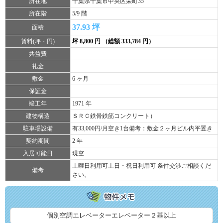
所在地
千葉県千葉市中央区栄町35
所在階
5/9 階
37.93 坪
面積
賃料(坪・円)
坪 8,800 円 （総額 333,784 円）
共益費
礼金
敷金
6 ヶ月
保証金
竣工年
1971 年
建物構造
ＳＲＣ鉄骨鉄筋コンクリート）
駐車場設備
有33,000円/月空き1台備考：敷金２ヶ月ビル内平置き
契約期間
2 年
入居可能日
現空
土曜日利用可土日・祝日利用可 条件交渉ご相談くだ
備考
さい。
個別空調エレベーターエレベーター２基以上