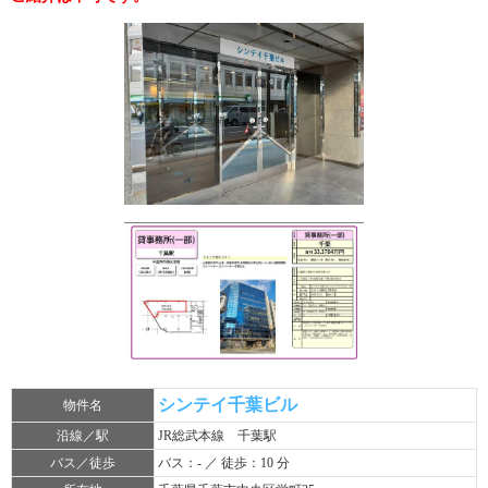
シンテイ千葉ビル
物件名
沿線／駅
JR総武本線 千葉駅
バス／徒歩
バス：- ／ 徒歩：10 分