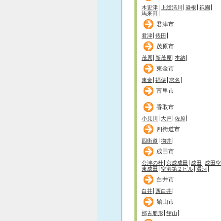
木更津
上総清川
巌根
祇園
馬来田
君津市
君津
俵田
茂原市
茂原
新茂原
本納
東金市
東金
福俵
求名
富里市
香取市
小見川
大戸
佐原
四街道市
四街道
物井
成田市
公津の杜
京成成田
成田
成田空
東成田
空港第２ビル
滑河
白井市
白井
西白井
館山市
那古船形
館山