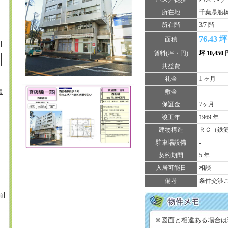
所在地
千葉県船橋
所在階
3/7 階
76.43 坪
面積
賃料(坪・円)
坪 10,450
共益費
礼金
1 ヶ月
敷金
張
保証金
7ヶ月
竣工年
1969 年
建物構造
ＲＣ（鉄
駐車場設備
-
契約期間
5 年
入居可能日
相談
備考
条件交渉
前
※図面と相違ある場合は