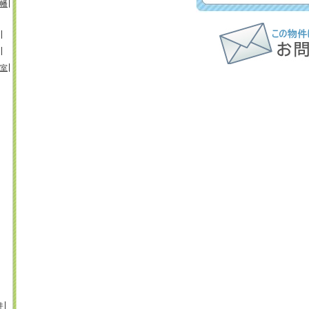
幡
室
井