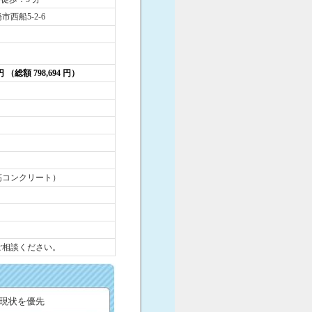
市西船5-2-6
 円 （総額 798,694 円）
筋コンクリート）
ご相談ください。
現状を優先