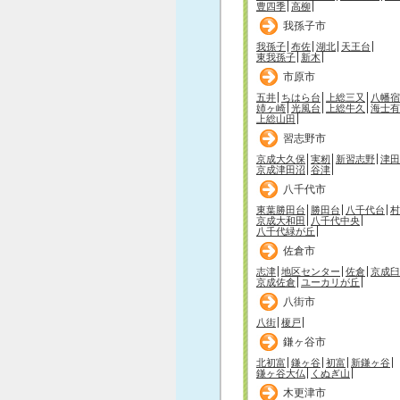
豊四季
高柳
我孫子市
我孫子
布佐
湖北
天王台
東我孫子
新木
市原市
五井
ちはら台
上総三又
八幡宿
姉ヶ崎
光風台
上総牛久
海士有
上総山田
習志野市
京成大久保
実籾
新習志野
津田
京成津田沼
谷津
八千代市
東葉勝田台
勝田台
八千代台
村
京成大和田
八千代中央
八千代緑が丘
佐倉市
志津
地区センター
佐倉
京成臼
京成佐倉
ユーカリが丘
八街市
八街
榎戸
鎌ヶ谷市
北初富
鎌ヶ谷
初富
新鎌ヶ谷
鎌ヶ谷大仏
くぬぎ山
木更津市