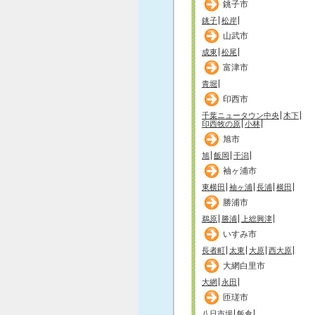
銚子市
銚子
松岸
山武市
成東
松尾
富津市
青堀
印西市
千葉ニュータウン中央
木下
印西牧の原
小林
旭市
旭
飯岡
干潟
袖ヶ浦市
東横田
袖ヶ浦
長浦
横田
勝浦市
鵜原
勝浦
上総興津
いすみ市
長者町
太東
大原
西大原
大網白里市
大網
永田
匝瑳市
八日市場
飯倉