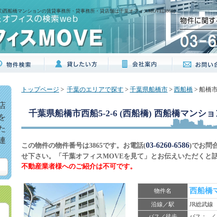
橋駅)西船橋マンションの賃貸事務所・貸事務所・貸店舗は千葉オフィスMOVE[3865]
トップページ
>
千葉のエリアで探す
>
千葉県船橋市
>
西船橋
> 船橋
店
千葉県船橋市西船5-2-6 (西船橋) 西船橋マンショ
を
た
連
03-6260-6586
この物件の物件番号は3865です。お電話(
)でお問
せ下さい。「千葉オフィスMOVEを見て」とお伝えいただくと
不動産業者様へのご紹介は不可です。
西船橋
物件名
沿線／駅
JR総武線
バス／徒歩
バス：- ／