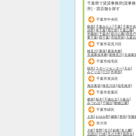
千葉県で賃貸事務所[貸事務
所]・貸店舗を探す
千葉市中央区
蘇我
千葉みなと
千葉
千葉中央
浜野
本千葉
県庁前
千葉公園
学園前
千葉寺
葭川公園
西登戸
東千葉
西千葉
市役所前
大森台
千葉市花見川区
検見川
幕張
幕張本郷
京成幕張本郷
新検見川
京成幕
千葉市稲毛区
稲毛
スポーツセンター
天台
みどり台
穴川
作草部
千葉市美浜区
海浜幕張
検見川浜
稲毛海岸
千葉市若葉区
都賀
桜木
千城台北
小倉台
みつわ台
千城台
動物公園
千葉市緑区
土気
おゆみ野
鎌取
誉田
学園
市川市
大町
菅野
市川
妙典
本八幡
北国分
行徳
市川大野
国府台