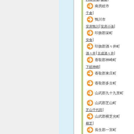
南房総市
千倉
鴨川市
安房鴨川
安房小湊
印旗郡栄町
安食
印旗郡酒々井町
酒々井
京成酒々井
香取郡神崎町
下総神崎
香取郡東庄町
香取郡多古町
山武郡九十九里町
山武郡芝山町
芝山千代田
山武郡横芝光町
横芝
長生郡一宮町