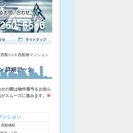
市西船5-2-6 西船橋マンション
ン
詳細データ
合せの際は物件番号をお知ら
話がスムーズに進みます。
※
マンション
 西船橋駅
 徒歩：5 分