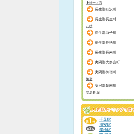
上総一ノ宮
長生郡睦沢町
長生郡長生村
八積
長生郡白子町
長生郡長柄町
長生郡長南町
夷隅郡大多喜町
夷隅郡御宿町
御宿
安房郡鋸南町
安房勝山
千葉駅
浦安駅
船橋駅