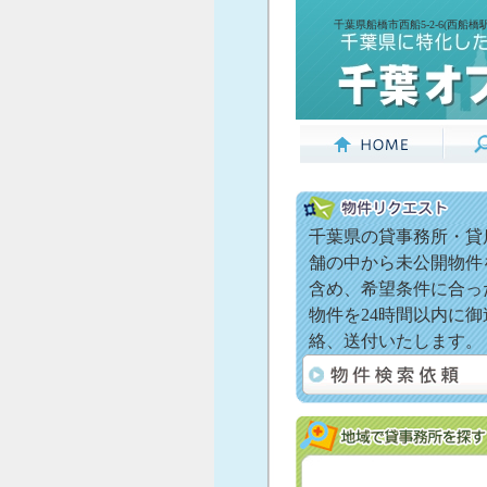
千葉県船橋市西船5-2-6(西船
千葉県の貸事務所・貸
舗の中から未公開物件
含め、希望条件に合っ
物件を24時間以内に御
絡、送付いたします。