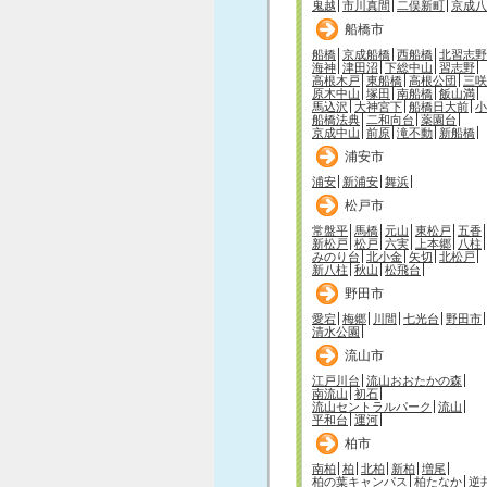
鬼越
市川真間
二俣新町
京成八
船橋市
船橋
京成船橋
西船橋
北習志野
海神
津田沼
下総中山
習志野
高根木戸
東船橋
高根公団
三咲
原木中山
塚田
南船橋
飯山満
馬込沢
大神宮下
船橋日大前
小
船橋法典
二和向台
薬園台
京成中山
前原
滝不動
新船橋
浦安市
浦安
新浦安
舞浜
松戸市
常盤平
馬橋
元山
東松戸
五香
新松戸
松戸
六実
上本郷
八柱
みのり台
北小金
矢切
北松戸
新八柱
秋山
松飛台
野田市
愛宕
梅郷
川間
七光台
野田市
清水公園
流山市
江戸川台
流山おおたかの森
南流山
初石
流山セントラルパーク
流山
平和台
運河
柏市
南柏
柏
北柏
新柏
増尾
柏の葉キャンパス
柏たなか
逆