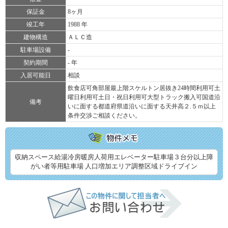
保証金
8ヶ月
竣工年
1988 年
建物構造
ＡＬＣ造
駐車場設備
-
契約期間
- 年
入居可能日
相談
飲食店可角部屋最上階スケルトン居抜き24時間利用可土
曜日利用可土日・祝日利用可大型トラック搬入可国道沿
備考
いに面する都道府県道沿いに面する天井高２.５ｍ以上
条件交渉ご相談ください。
収納スペース給湯冷房暖房人荷用エレベーター駐車場３台分以上障
がい者等用駐車場 人口増加エリア調整区域ドライブイン