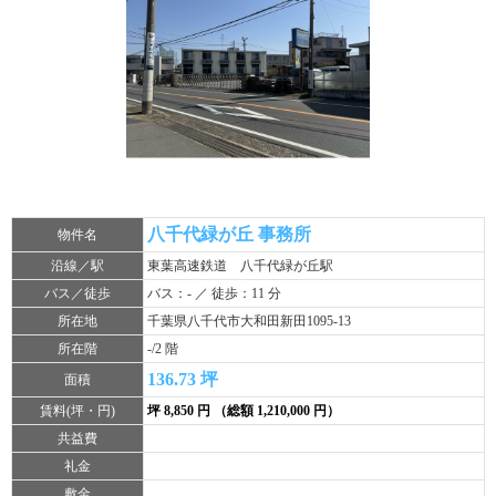
八千代緑が丘 事務所
物件名
沿線／駅
東葉高速鉄道 八千代緑が丘駅
バス／徒歩
バス：- ／ 徒歩：11 分
所在地
千葉県八千代市大和田新田1095-13
所在階
-/2 階
136.73 坪
面積
賃料(坪・円)
坪 8,850 円 （総額 1,210,000 円）
共益費
礼金
敷金