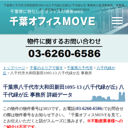
千葉県八千代市大和田新田1095-13(八千代緑が丘駅)八千代緑が丘 事務所の賃貸事務所・貸事務
所・貸店舗は千葉オフィスMOVE[3853]
menu
トップページ
>
千葉のエリアで探す
>
千葉県八千代市
>
八千代緑が
丘
> 八千代市大和田新田1095-13 八千代緑が丘 事務所
千葉県八千代市大和田新田1095-13 (八千代緑が丘) 八
千代緑が丘 事務所
詳細データ
03-6260-6586
この物件の物件番号は3853です。お電話(
)でお問合せ
の際は物件番号をお知らせ下さい。「千葉オフィスMOVEを見て」
とお伝えいただくと話がスムーズに進みます。
※不動産業者様への
ご紹介は不可です。