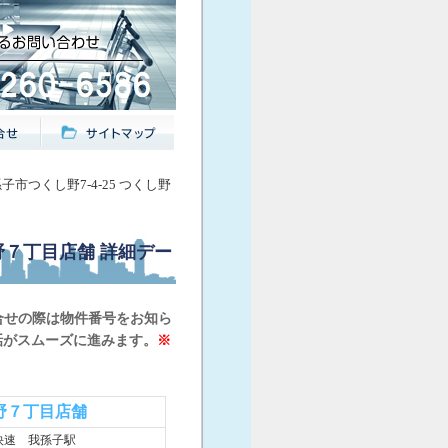
孫子市つくし野7-4-25 つくし野
し野７丁目店舗
詳細デー
合せの際は物件番号をお知ら
話がスムーズに進みます。
※
野７丁目店舗
快速 我孫子駅