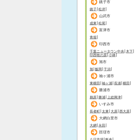
銚子市
銚子
松岸
山武市
成東
松尾
富津市
青堀
印西市
千葉ニュータウン中央
木下
印西牧の原
小林
旭市
旭
飯岡
干潟
袖ヶ浦市
東横田
袖ヶ浦
長浦
横田
勝浦市
鵜原
勝浦
上総興津
いすみ市
長者町
太東
大原
西大原
大網白里市
大網
永田
匝瑳市
八日市場
飯倉