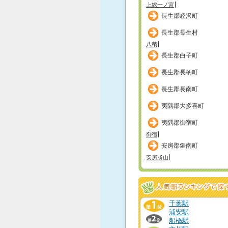
上総一ノ宮
長生郡睦沢町
長生郡長生村
八積
長生郡白子町
長生郡長柄町
長生郡長南町
夷隅郡大多喜町
夷隅郡御宿町
御宿
安房郡鋸南町
安房勝山
千葉駅
浦安駅
船橋駅