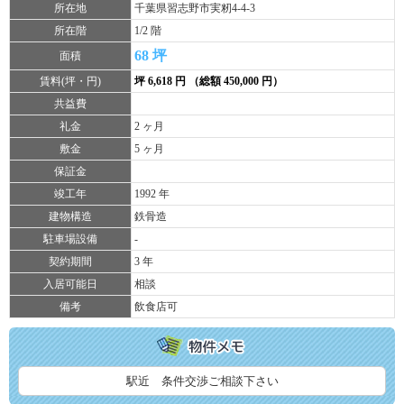
所在地
千葉県習志野市実籾4-4-3
所在階
1/2 階
68 坪
面積
賃料(坪・円)
坪 6,618 円 （総額 450,000 円）
共益費
礼金
2 ヶ月
敷金
5 ヶ月
保証金
竣工年
1992 年
建物構造
鉄骨造
駐車場設備
-
契約期間
3 年
入居可能日
相談
備考
飲食店可
駅近 条件交渉ご相談下さい