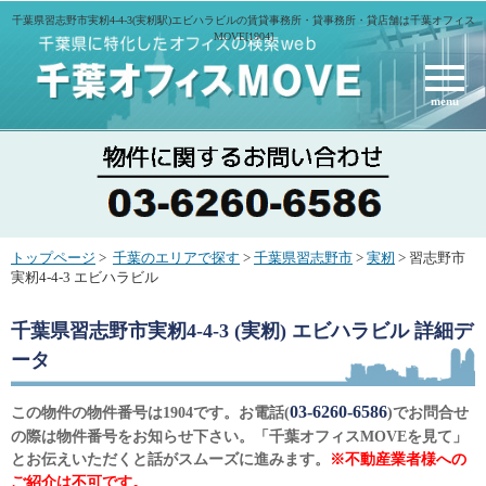
千葉県習志野市実籾4-4-3(実籾駅)エビハラビルの賃貸事務所・貸事務所・貸店舗は千葉オフィス
MOVE[1904]
menu
トップページ
>
千葉のエリアで探す
>
千葉県習志野市
>
実籾
> 習志野市
実籾4-4-3 エビハラビル
千葉県習志野市実籾4-4-3 (実籾) エビハラビル
詳細デ
ータ
03-6260-6586
この物件の物件番号は1904です。お電話(
)でお問合せ
の際は物件番号をお知らせ下さい。「千葉オフィスMOVEを見て」
とお伝えいただくと話がスムーズに進みます。
※不動産業者様への
ご紹介は不可です。