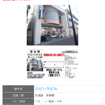
エビハラビル
物件名
沿線／駅
京成線 実籾駅
バス／徒歩
バス：- ／ 徒歩：4 分