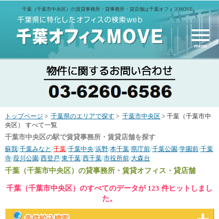
千葉（千葉市中央区）の賃貸事務所・貸事務所・貸店舗は千葉オフィスMOVE。
menu
トップページ
>
千葉県のエリアで探す
>
千葉市中央区
> 千葉（千葉市中
央区） すべて一覧
千葉市中央区の駅で賃貸事務所・賃貸店舗を探す
蘇我
/
千葉みなと
/
千葉
/
千葉中央
/
浜野
/
本千葉
/
県庁前
/
千葉公園
/
学園前
/
千葉
寺
/
葭川公園
/
西登戸
/
東千葉
/
西千葉
/
市役所前
/
大森台
千葉（千葉市中央区）
の貸事務所・賃貸オフィス・貸店舗
千葉（千葉市中央区）のすべてのデータが 123 件ヒットしまし
た。