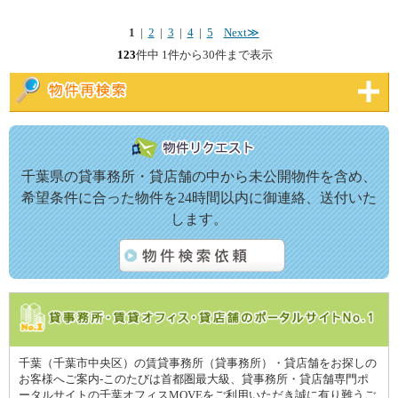
1
|
2
|
3
|
4
|
5
Next≫
123
件中 1件から30件まで表示
千葉県の貸事務所・貸店舗の中から未公開物件を含め、
希望条件に合った物件を24時間以内に御連絡、送付いた
します。
千葉（千葉市中央区）の賃貸事務所（貸事務所）・貸店舗をお探しの
お客様へご案内-このたびは首都圏最大級、貸事務所・貸店舗専門ポ
ータルサイトの千葉オフィスMOVEをご利用いただき誠に有り難うご