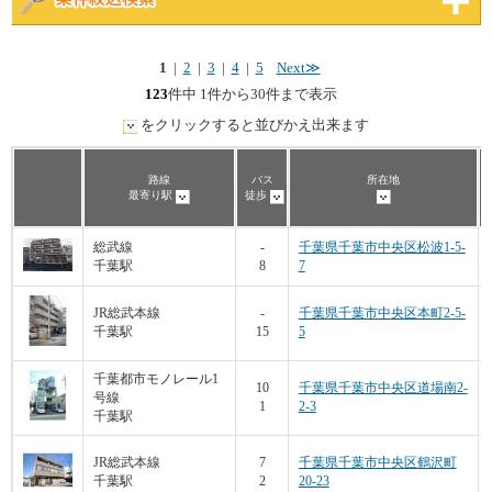
1
|
2
|
3
|
4
|
5
Next≫
123
件中 1件から30件まで表示
をクリックすると並びかえ出来ます
路線
バス
所在地
最寄り駅
徒歩
総武線
-
千葉県千葉市中央区松波1-5-
千葉駅
8
7
JR総武本線
-
千葉県千葉市中央区本町2-5-
千葉駅
15
5
千葉都市モノレール1
10
千葉県千葉市中央区道場南2-
号線
1
2-3
千葉駅
JR総武本線
7
千葉県千葉市中央区鶴沢町
千葉駅
2
20-23