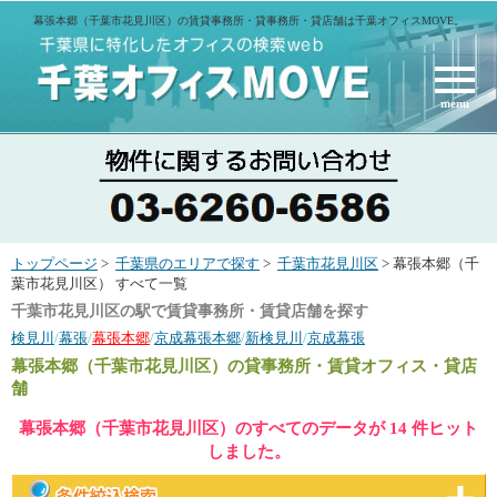
幕張本郷（千葉市花見川区）の賃貸事務所・貸事務所・貸店舗は千葉オフィスMOVE。
menu
トップページ
>
千葉県のエリアで探す
>
千葉市花見川区
> 幕張本郷（千
葉市花見川区） すべて一覧
千葉市花見川区の駅で賃貸事務所・賃貸店舗を探す
検見川
/
幕張
/
幕張本郷
/
京成幕張本郷
/
新検見川
/
京成幕張
幕張本郷（千葉市花見川区）
の貸事務所・賃貸オフィス・貸店
舗
幕張本郷（千葉市花見川区）のすべてのデータが 14 件ヒット
しました。