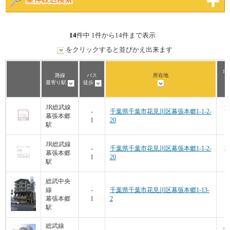
14
件中 1件から14件まで表示
をクリックすると並びかえ出来ます
坪
路線
バス
所在地
最寄り駅
徒歩
1
JR総武線
-
千葉県千葉市花見川区幕張本郷1-1-2-
幕張本郷
1
20
駅
1
JR総武線
3
-
千葉県千葉市花見川区幕張本郷1-1-2-
幕張本郷
1
20
9
駅
総武中央
線
-
千葉県千葉市花見川区幕張本郷1-13-
幕張本郷
1
2
7
駅
総武線