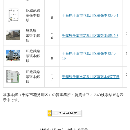
JR総武線
4
-
幕張本郷
千葉県千葉市花見川区幕張本郷3-5-1
6
9
駅
総武線
16
-
幕張本郷
千葉県千葉市花見川区幕張本郷3-5-3
6
6
駅
JR総武線
36
-
千葉県千葉市花見川区幕張本郷7-5-
幕張本郷
8
16
1
駅
JR総武線
59
-
幕張本郷
千葉県千葉市花見川区幕張本郷7丁目
7
1
駅
幕張本郷（千葉市花見川区）の貸事務所・賃貸オフィスの検索結果を表
示中です。
14
件中 1件から14件まで表示