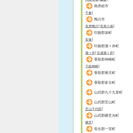
南房総市
千倉
鴨川市
安房鴨川
安房小湊
印旗郡栄町
安食
印旗郡酒々井町
酒々井
京成酒々井
香取郡神崎町
下総神崎
香取郡東庄町
香取郡多古町
山武郡九十九里町
山武郡芝山町
芝山千代田
山武郡横芝光町
横芝
長生郡一宮町