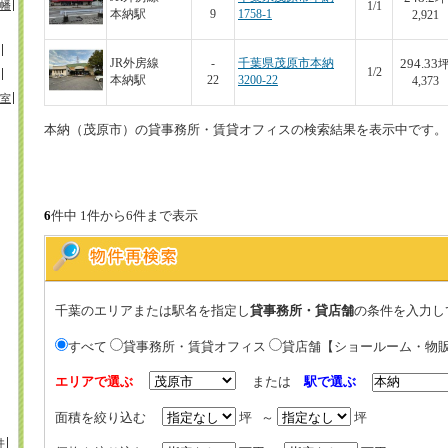
幡
1/1
本納駅
9
1758-1
2,921
294.33
JR外房線
-
千葉県茂原市本納
1/2
本納駅
22
3200-22
4,373
室
本納（茂原市）の貸事務所・賃貸オフィスの検索結果を表示中です。
6
件中 1件から6件まで表示
千葉のエリアまたは駅名を指定し
貸事務所・貸店舗
の条件を入力し
すべて
貸事務所・賃貸オフィス
貸店舗【ショールーム・物
エリアで選ぶ
または
駅で選ぶ
面積を絞り込む
坪 ～
坪
井