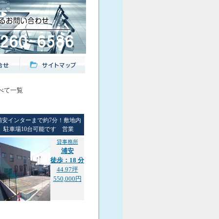
すべて一覧
浦安インターまで約7分！敷地内
駐車場10台可能です 営業
貸事務所
浦安
徒歩：18 分
44.97坪
550,000円