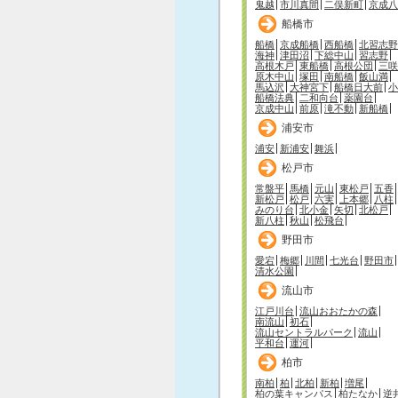
鬼越
市川真間
二俣新町
京成八
船橋市
船橋
京成船橋
西船橋
北習志野
海神
津田沼
下総中山
習志野
高根木戸
東船橋
高根公団
三咲
原木中山
塚田
南船橋
飯山満
馬込沢
大神宮下
船橋日大前
小
船橋法典
二和向台
薬園台
京成中山
前原
滝不動
新船橋
浦安市
浦安
新浦安
舞浜
松戸市
常盤平
馬橋
元山
東松戸
五香
新松戸
松戸
六実
上本郷
八柱
みのり台
北小金
矢切
北松戸
新八柱
秋山
松飛台
野田市
愛宕
梅郷
川間
七光台
野田市
清水公園
流山市
江戸川台
流山おおたかの森
南流山
初石
流山セントラルパーク
流山
平和台
運河
柏市
南柏
柏
北柏
新柏
増尾
柏の葉キャンパス
柏たなか
逆