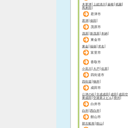
木更津
上総清川
巌根
祇園
馬来田
君津市
君津
俵田
茂原市
茂原
新茂原
本納
東金市
東金
福俵
求名
富里市
香取市
小見川
大戸
佐原
四街道市
四街道
物井
成田市
公津の杜
京成成田
成田
成田空
東成田
空港第２ビル
滑河
白井市
白井
西白井
館山市
那古船形
館山