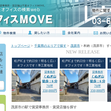
貸事務所・貸店舗は千葉オフィスMOVE。
トップページ
>
千葉県のエリアで探す
>
茂原市
> 本納（茂原市） 
NEW RELEASE
店
を
松戸ICまで約22分！明るく広い
松戸ICまで約22分！明るく広い
た
オフィスです！準工業地域
オフィスです！準工業地域
連
貸事務所
貸事務所
くぬぎ山
くぬぎ山
徒歩：6 分
徒歩：6 分
70坪
70坪
350,000円
350,000円
茂原市の駅で賃貸事務所・賃貸店舗を探す