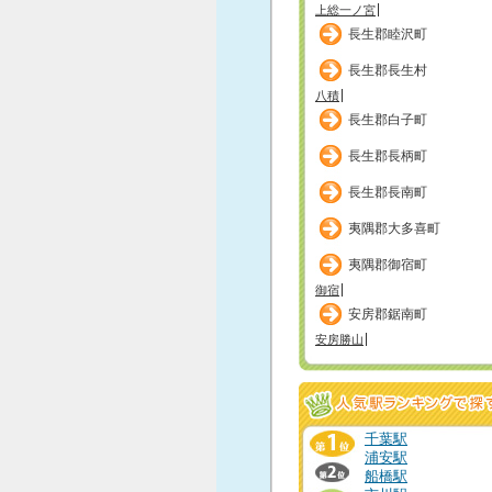
上総一ノ宮
長生郡睦沢町
長生郡長生村
八積
長生郡白子町
長生郡長柄町
長生郡長南町
夷隅郡大多喜町
夷隅郡御宿町
御宿
安房郡鋸南町
安房勝山
千葉駅
浦安駅
船橋駅