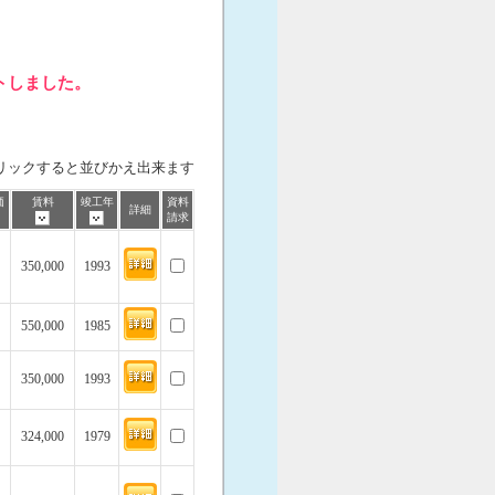
トしました。
リックすると並びかえ出来ます
価
賃料
竣工年
資料
詳細
請求
350,000
1993
550,000
1985
350,000
1993
324,000
1979