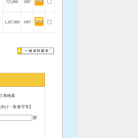
725,000
1987
坪
1,287,000
1987
て再検索
販向け・飲食可等】
駅