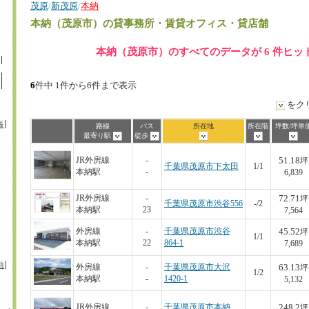
茂原
/
新茂原
/
本納
本納（茂原市）
の貸事務所・賃貸オフィス・貸店舗
本納（茂原市）のすべてのデータが 6 件ヒッ
6
件中 1件から6件まで表示
をク
張
路線
バス
所在地
所在階
坪数/坪単
最寄り駅
徒歩
51.18
JR外房線
-
坪
千葉県茂原市下太田
1/1
本納駅
-
6,839
72.71
JR外房線
-
坪
千葉県茂原市渋谷556
-/2
本納駅
23
7,564
45.52
外房線
-
千葉県茂原市渋谷
坪
1/1
本納駅
22
864-1
7,689
前
63.13
外房線
-
千葉県茂原市大沢
坪
1/2
本納駅
-
1420-1
5,132
248.2
JR外房線
-
千葉県茂原市本納
坪