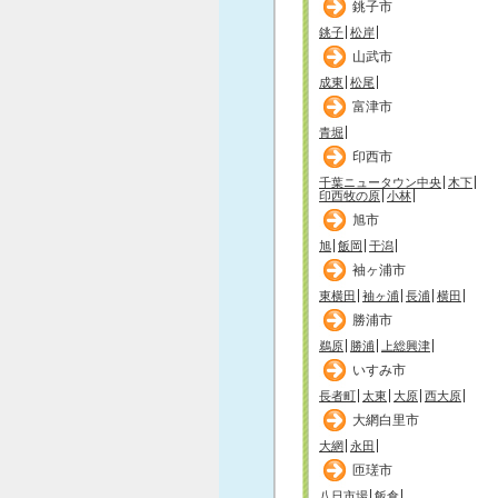
銚子市
銚子
松岸
山武市
成東
松尾
富津市
青堀
印西市
千葉ニュータウン中央
木下
印西牧の原
小林
旭市
旭
飯岡
干潟
袖ヶ浦市
東横田
袖ヶ浦
長浦
横田
勝浦市
鵜原
勝浦
上総興津
いすみ市
長者町
太東
大原
西大原
大網白里市
大網
永田
匝瑳市
八日市場
飯倉