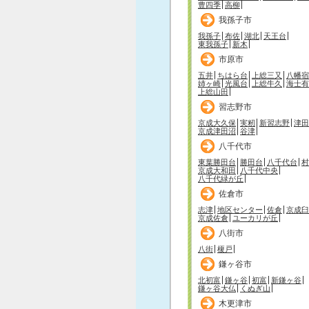
豊四季
高柳
我孫子市
我孫子
布佐
湖北
天王台
東我孫子
新木
市原市
五井
ちはら台
上総三又
八幡宿
姉ヶ崎
光風台
上総牛久
海士有
上総山田
習志野市
京成大久保
実籾
新習志野
津田
京成津田沼
谷津
八千代市
東葉勝田台
勝田台
八千代台
村
京成大和田
八千代中央
八千代緑が丘
佐倉市
志津
地区センター
佐倉
京成臼
京成佐倉
ユーカリが丘
八街市
八街
榎戸
鎌ヶ谷市
北初富
鎌ヶ谷
初富
新鎌ヶ谷
鎌ヶ谷大仏
くぬぎ山
木更津市