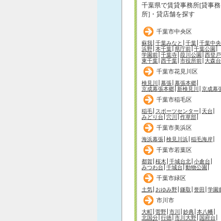
千葉県で賃貸事務所[貸事務
所]・貸店舗を探す
千葉市中央区
蘇我
千葉みなと
千葉
千葉中央
浜野
本千葉
県庁前
千葉公園
学園前
千葉寺
葭川公園
西登戸
東千葉
西千葉
市役所前
大森台
千葉市花見川区
検見川
幕張
幕張本郷
京成幕張本郷
新検見川
京成幕
千葉市稲毛区
稲毛
スポーツセンター
天台
みどり台
穴川
作草部
千葉市美浜区
海浜幕張
検見川浜
稲毛海岸
千葉市若葉区
都賀
桜木
千城台北
小倉台
みつわ台
千城台
動物公園
千葉市緑区
土気
おゆみ野
鎌取
誉田
学園
市川市
大町
菅野
市川
妙典
本八幡
北国分
行徳
市川大野
国府台