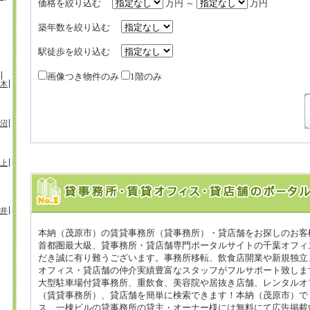
価格を絞り込む
万円 ～
万円
築年数を絞り込む
駅徒歩を絞り込む
画像つき物件のみ
1階のみ
木
沼
上
井
本納（茂原市）の賃貸事務所（貸事務所）・貸店舗をお探しのお客
首都圏最大級、貸事務所・貸店舗専門ポータルサイトの千葉オフィス
だき誠に有り難うございます。事務所移転、飲食店開業や新規独立
オフィス・貸店舗の仲介実績豊富なスタッフがフルサポート致しま
大型駐車場付貸事務所、重飲食、美容院や居抜き店舗、レンタルオ
（賃貸事務所）、貸店舗を簡単に検索できます！本納（茂原市）で
ス、一棟ビルの貸事務所の貸主・オーナー様には無料にて広告掲載