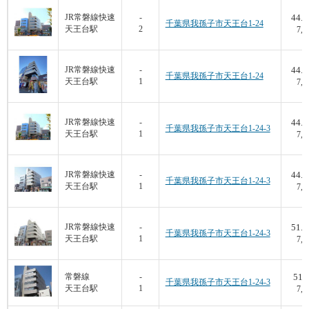
44.4
JR常磐線快速
-
千葉県我孫子市天王台1-24
天王台駅
2
7,7
44.4
JR常磐線快速
-
千葉県我孫子市天王台1-24
天王台駅
1
7,7
44.4
JR常磐線快速
-
千葉県我孫子市天王台1-24-3
天王台駅
1
7,7
44.4
JR常磐線快速
-
千葉県我孫子市天王台1-24-3
天王台駅
1
7,7
51.1
JR常磐線快速
-
千葉県我孫子市天王台1-24-3
天王台駅
1
7,7
51.
常磐線
-
千葉県我孫子市天王台1-24-3
天王台駅
1
7,7