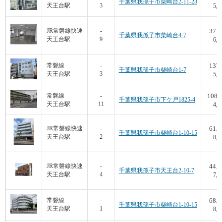
千葉県我孫子市柴崎台2-11-23
天王台駅
3
5,4
37.7
JR常磐線快速
-
千葉県我孫子市柴崎台4-7
天王台駅
9
6,5
137.
常磐線
-
千葉県我孫子市柴崎台1-7
天王台駅
3
5,6
108.
常磐線
-
千葉県我孫子市下ケ戸1825-4
天王台駅
11
4,6
61.4
JR常磐線快速
-
千葉県我孫子市柴崎台1-10-15
天王台駅
2
8,7
44.7
JR常磐線快速
-
千葉県我孫子市天王台2-10-7
天王台駅
4
7,3
68.1
常磐線
-
千葉県我孫子市柴崎台1-10-15
天王台駅
1
8,0