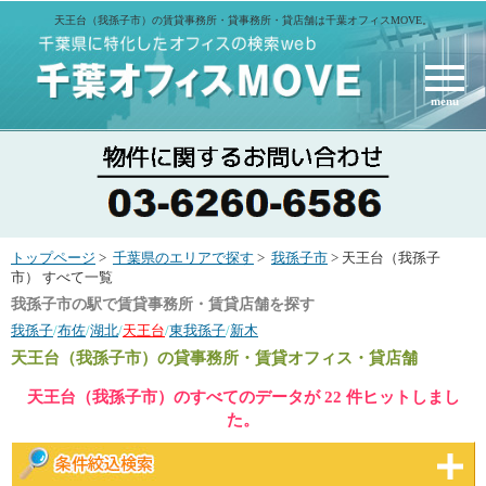
天王台（我孫子市）の賃貸事務所・貸事務所・貸店舗は千葉オフィスMOVE。
menu
トップページ
>
千葉県のエリアで探す
>
我孫子市
> 天王台（我孫子
市） すべて一覧
我孫子市の駅で賃貸事務所・賃貸店舗を探す
我孫子
/
布佐
/
湖北
/
天王台
/
東我孫子
/
新木
天王台（我孫子市）
の貸事務所・賃貸オフィス・貸店舗
天王台（我孫子市）のすべてのデータが 22 件ヒットしまし
た。