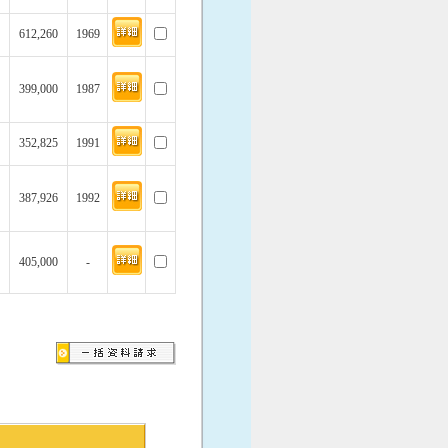
612,260
1969
399,000
1987
352,825
1991
387,926
1992
405,000
-