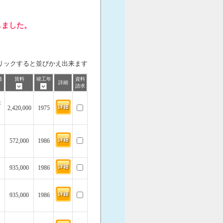
しました。
リックすると並びかえ出来ます
価
賃料
竣工年
資料
詳細
請求
坪
2,420,000
1975
572,000
1986
935,000
1986
935,000
1986