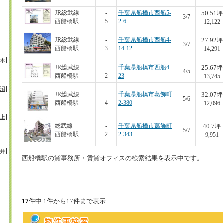
50.51
JR総武線
-
千葉県船橋市西船5-
坪
3/7
西船橋駅
5
2-6
12,122
27.92
JR総武線
-
千葉県船橋市西船4-
坪
3/7
西船橋駅
3
14-12
14,291
木
25.67
JR総武線
-
千葉県船橋市西船4-
坪
4/5
西船橋駅
2
23
13,745
沼
32.07
JR総武線
-
千葉県船橋市葛飾町
坪
5/6
西船橋駅
4
2-380
12,096
上
40.7
総武線
-
千葉県船橋市葛飾町
坪
5/7
西船橋駅
2
2-343
9,951
井
西船橋駅の貸事務所・賃貸オフィスの検索結果を表示中です。
17
件中 1件から17件まで表示