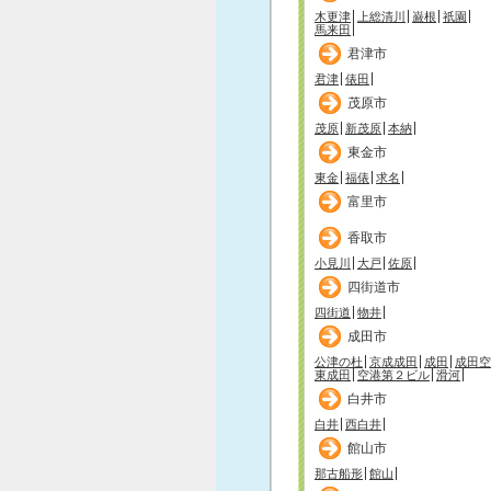
木更津
上総清川
巌根
祇園
馬来田
君津市
君津
俵田
茂原市
茂原
新茂原
本納
東金市
東金
福俵
求名
富里市
香取市
小見川
大戸
佐原
四街道市
四街道
物井
成田市
公津の杜
京成成田
成田
成田空
東成田
空港第２ビル
滑河
白井市
白井
西白井
館山市
那古船形
館山