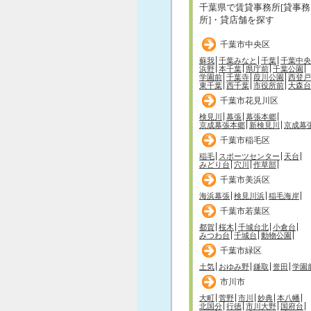
千葉県で賃貸事務所[貸事務
所]・貸店舗を探す
千葉市中央区
蘇我
千葉みなと
千葉
千葉中央
浜野
本千葉
県庁前
千葉公園
学園前
千葉寺
葭川公園
西登戸
東千葉
西千葉
市役所前
大森台
千葉市花見川区
検見川
幕張
幕張本郷
京成幕張本郷
新検見川
京成幕
千葉市稲毛区
稲毛
スポーツセンター
天台
みどり台
穴川
作草部
千葉市美浜区
海浜幕張
検見川浜
稲毛海岸
千葉市若葉区
都賀
桜木
千城台北
小倉台
みつわ台
千城台
動物公園
千葉市緑区
土気
おゆみ野
鎌取
誉田
学園
市川市
大町
菅野
市川
妙典
本八幡
北国分
行徳
市川大野
国府台