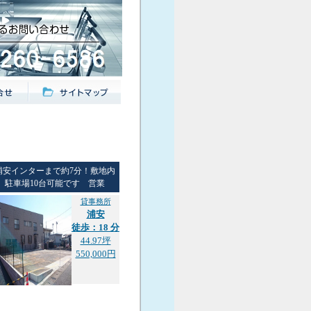
浦安インターまで約7分！敷地内
駐車場10台可能です 営業
貸事務所
浦安
徒歩：18 分
44.97坪
550,000円