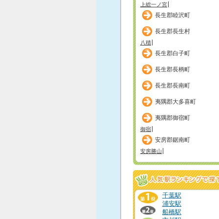
上総一ノ宮
長生郡睦沢町
長生郡長生村
八積
長生郡白子町
長生郡長柄町
長生郡長南町
夷隅郡大多喜町
夷隅郡御宿町
御宿
安房郡鋸南町
安房勝山
千葉駅
浦安駅
船橋駅