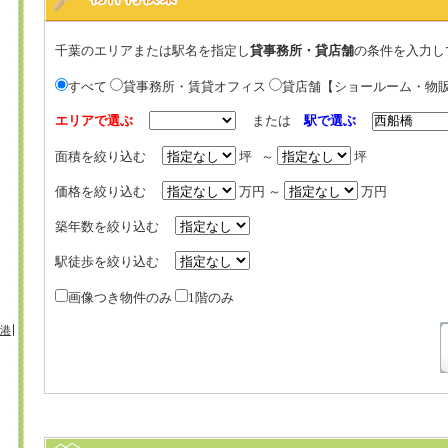
千葉のエリアまたは駅名を指定し
貸事務所・貸店舗
の条件を入力し
すべて
貸事務所・賃貸オフィス
貸店舗【ショールーム・物
エリアで選ぶ
または
駅で選ぶ
面積を絞り込む
坪 ～
坪
価格を絞り込む
万円 ～
万円
築年数を絞り込む
駅徒歩を絞り込む
画像つき物件のみ
1階のみ
港