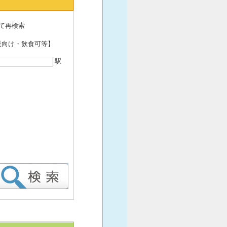
て再検索
販向け・飲食可等】
駅