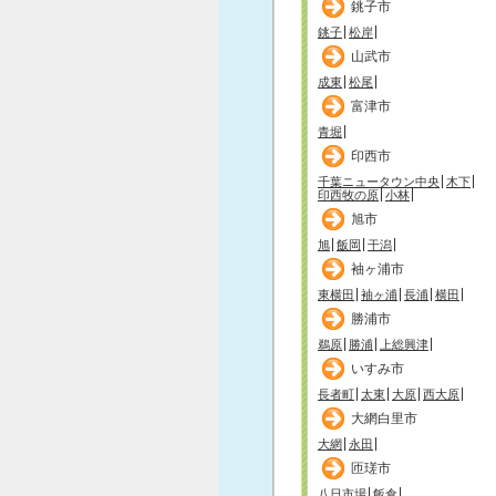
銚子市
銚子
松岸
山武市
成東
松尾
富津市
青堀
印西市
千葉ニュータウン中央
木下
印西牧の原
小林
旭市
旭
飯岡
干潟
袖ヶ浦市
東横田
袖ヶ浦
長浦
横田
勝浦市
鵜原
勝浦
上総興津
いすみ市
長者町
太東
大原
西大原
大網白里市
大網
永田
匝瑳市
八日市場
飯倉