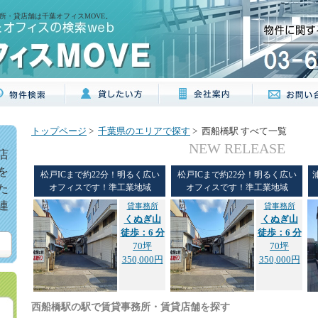
所・貸店舗は千葉オフィスMOVE。
トップページ
>
千葉県のエリアで探す
> 西船橋駅 すべて一覧
NEW RELEASE
店
を
松戸ICまで約22分！明るく広い
松戸ICまで約22分！明るく広い
た
オフィスです！準工業地域
オフィスです！準工業地域
連
貸事務所
貸事務所
くぬぎ山
くぬぎ山
徒歩：6 分
徒歩：6 分
70坪
70坪
350,000円
350,000円
西船橋駅の駅で賃貸事務所・賃貸店舗を探す