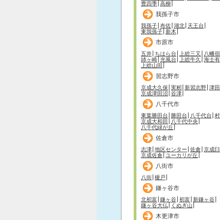
豊四季
高柳
我孫子市
我孫子
布佐
湖北
天王台
東我孫子
新木
市原市
五井
ちはら台
上総三又
八幡宿
姉ヶ崎
光風台
上総牛久
海士有
上総山田
習志野市
京成大久保
実籾
新習志野
津田
京成津田沼
谷津
八千代市
東葉勝田台
勝田台
八千代台
村
京成大和田
八千代中央
八千代緑が丘
佐倉市
志津
地区センター
佐倉
京成臼
京成佐倉
ユーカリが丘
八街市
八街
榎戸
鎌ヶ谷市
北初富
鎌ヶ谷
初富
新鎌ヶ谷
鎌ヶ谷大仏
くぬぎ山
木更津市