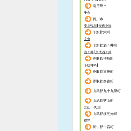
南房総市
千倉
鴨川市
安房鴨川
安房小湊
印旗郡栄町
安食
印旗郡酒々井町
酒々井
京成酒々井
香取郡神崎町
下総神崎
香取郡東庄町
香取郡多古町
山武郡九十九里町
山武郡芝山町
芝山千代田
山武郡横芝光町
横芝
長生郡一宮町