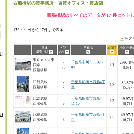
西船橋駅
の貸事務所・賃貸オフィス・貸店舗
西船橋駅のすべてのデータが 17 件ヒット
17
件中 1件から17件まで表示
をク
路線
バス
所在地
所在階
坪数/坪単
最寄り駅
徒歩
張
東京メトロ東
299.48
-
千葉県市川市二俣1-
西線
1/1
13
84
8,081
西船橋駅
37.32
JR総武線
-
千葉県船橋市西船4丁
坪
1/3
西船橋駅
2
目
15,327
49.97
JR総武線
-
千葉県船橋市西船4-
坪
1/3
西船橋駅
3
11-10
18,711
49.97
JR総武線
-
千葉県船橋市西船4丁
前
坪
1/3
西船橋駅
3
目
18,711