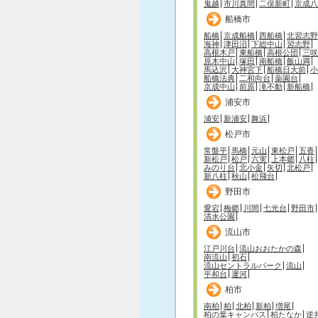
鬼越
市川真間
二俣新町
京成八
船橋市
船橋
京成船橋
西船橋
北習志野
海神
津田沼
下総中山
習志野
高根木戸
東船橋
高根公団
三咲
原木中山
塚田
南船橋
飯山満
馬込沢
大神宮下
船橋日大前
小
船橋法典
二和向台
薬園台
京成中山
前原
滝不動
新船橋
浦安市
浦安
新浦安
舞浜
松戸市
常盤平
馬橋
元山
東松戸
五香
新松戸
松戸
六実
上本郷
八柱
みのり台
北小金
矢切
北松戸
新八柱
秋山
松飛台
野田市
愛宕
梅郷
川間
七光台
野田市
清水公園
流山市
江戸川台
流山おおたかの森
南流山
初石
流山セントラルパーク
流山
平和台
運河
柏市
南柏
柏
北柏
新柏
増尾
柏の葉キャンパス
柏たなか
逆